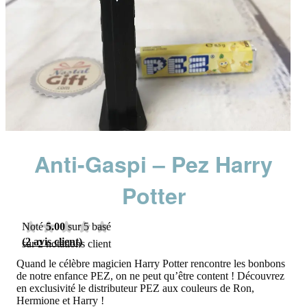
Anti-Gaspi – Pez Harry
Potter
Noté
5.00
sur 5 basé
(
2
avis client)
sur
2
notations client
Quand le célèbre magicien Harry Potter rencontre les bonbons
de notre enfance PEZ, on ne peut qu’être content ! Découvrez
en exclusivité le distributeur PEZ aux couleurs de Ron,
Hermione et Harry !