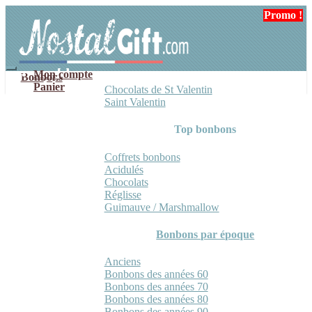
Aller
Aller
Promo !
Promo !
à
au
la
contenu
navigation
Mon compte
Bonbons
Panier
Chocolats de St Valentin
Saint Valentin
Top bonbons
Coffrets bonbons
Acidulés
Chocolats
Réglisse
Guimauve / Marshmallow
Bonbons par époque
Anciens
Bonbons des années 60
Bonbons des années 70
Bonbons des années 80
Bonbons des années 90