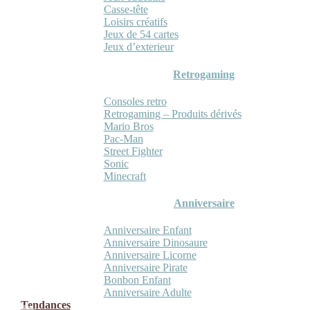
Casse-tête
Loisirs créatifs
Jeux de 54 cartes
Jeux d’exterieur
Retrogaming
Consoles retro
Retrogaming – Produits dérivés
Mario Bros
Pac-Man
Street Fighter
Sonic
Minecraft
Anniversaire
Anniversaire Enfant
Anniversaire Dinosaure
Anniversaire Licorne
Anniversaire Pirate
Bonbon Enfant
Anniversaire Adulte
Tendances