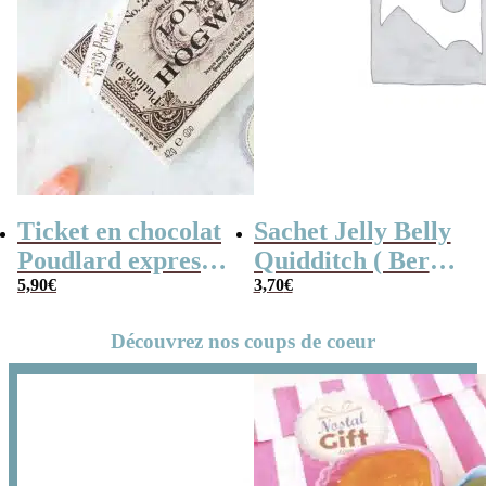
Ticket en chocolat
Sachet Jelly Belly
Poudlard express
Quidditch ( Bertie
– Harry potter
5,90
€
Bott’s Beans ) –
3,70
€
28g
Découvrez nos coups de coeur