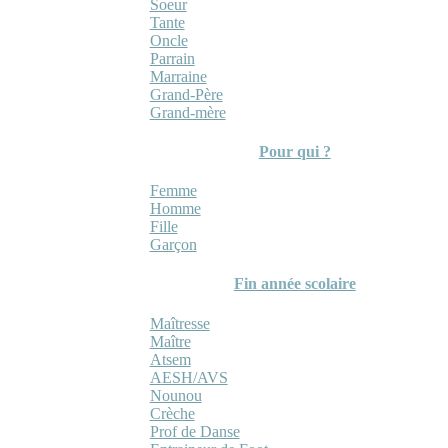
Soeur
Tante
Oncle
Parrain
Marraine
Grand-Père
Grand-mère
Pour qui ?
Femme
Homme
Fille
Garçon
Fin année scolaire
Maîtresse
Maître
Atsem
AESH/AVS
Nounou
Crèche
Prof de Danse