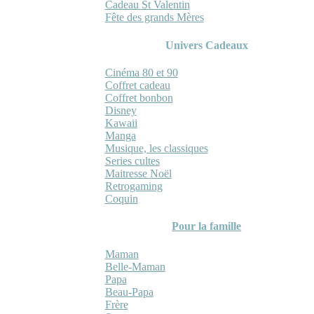
Cadeau St Valentin
Fête des grands Mères
Univers Cadeaux
Cinéma 80 et 90
Coffret cadeau
Coffret bonbon
Disney
Kawaii
Manga
Musique, les classiques
Series cultes
Maitresse Noël
Retrogaming
Coquin
Pour la famille
Maman
Belle-Maman
Papa
Beau-Papa
Frère