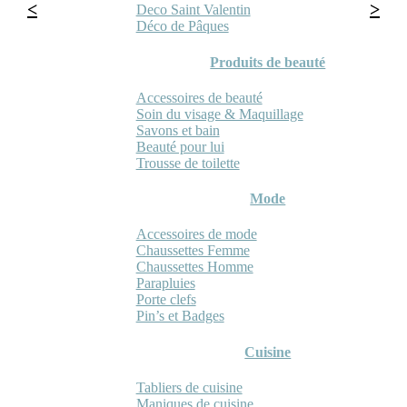
Deco Saint Valentin
Déco de Pâques
Produits de beauté
Accessoires de beauté
Soin du visage & Maquillage
Savons et bain
Beauté pour lui
Trousse de toilette
Mode
Accessoires de mode
Chaussettes Femme
Chaussettes Homme
Parapluies
Porte clefs
Pin’s et Badges
Cuisine
Tabliers de cuisine
Maniques de cuisine