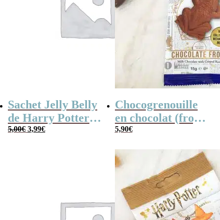
Sachet Jelly Belly
Chocogrenouille
de Harry Potter (
en chocolat (frog)
Le
Le
Bertie Bott’s
5,00
€
3,99
€
Harry Potter
5,90
€
prix
prix
Beans ) – 54g
initial
actuel
était :
est :
5,00€.
3,99€.