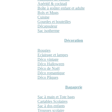
Apéritif & cocktail
Boîte à goûter enfant et adulte
Bols et Mugs
Cuisine
Gourdes et bouteilles
Décapsuleur
Sac isotherme
Décoration
Bougies
Eclairage et lampes
Déco vintage
Déco Halloween
Déco de Noël
Déco romantique
Déco Pâques
Bagagerie
Sac à main et Tote bags
Cartables Scolaires
Sac à dos enfants
Trousses scolaire