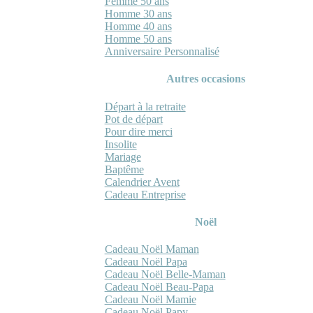
Femme 50 ans
Homme 30 ans
Homme 40 ans
Homme 50 ans
Anniversaire Personnalisé
Autres occasions
Départ à la retraite
Pot de départ
Pour dire merci
Insolite
Mariage
Baptême
Calendrier Avent
Cadeau Entreprise
Noël
Cadeau Noël Maman
Cadeau Noël Papa
Cadeau Noël Belle-Maman
Cadeau Noël Beau-Papa
Cadeau Noël Mamie
Cadeau Noël Papy