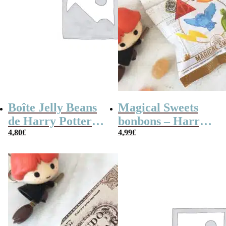
Boîte Jelly Beans
Magical Sweets
de Harry Potter
bonbons – Harry
(Bertie Beans) –
4,80
€
Potter
4,99
€
35g