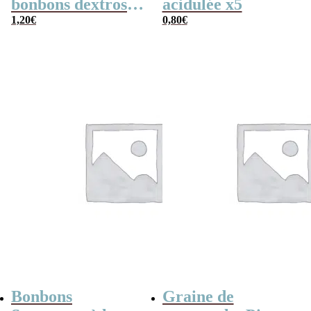
bonbons dextrose
acidulée x5
x2
1,20
€
0,80
€
Bonbons
Graine de