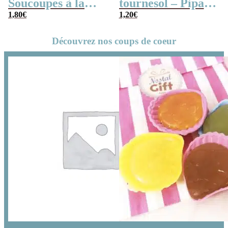
Soucoupes à la
tournesol – Pipas
poudre (x20)
1,80
€
x 3
1,20
€
Découvrez nos coups de coeur