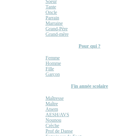
Soeur
Tante
Oncle
Parrain
Marraine
Grand-Père
Grand-mère
Pour qui ?
Femme
Homme
Fille
Garçon
Fin année scolaire
Maîtresse
Maître
Atsem
AESH/AVS
Nounou
Crèche
Prof de Danse