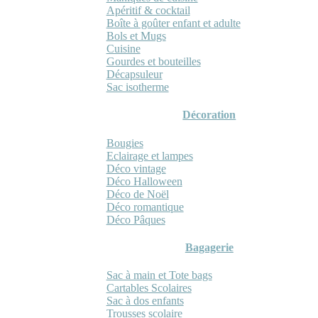
Apéritif & cocktail
Boîte à goûter enfant et adulte
Bols et Mugs
Cuisine
Gourdes et bouteilles
Décapsuleur
Sac isotherme
Décoration
Bougies
Eclairage et lampes
Déco vintage
Déco Halloween
Déco de Noël
Déco romantique
Déco Pâques
Bagagerie
Sac à main et Tote bags
Cartables Scolaires
Sac à dos enfants
Trousses scolaire