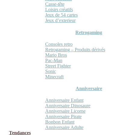
Casse-tête
Loisirs créatifs
Jeux de 54 cartes
Jeux d’exterieur
Retrogaming
Consoles retro
Retrogaming – Produits dérivés
Mario Bros
Pac-Man
Street Fighter
Sonic
Minecraft
Anniversaire
Anniversaire Enfant
Anniversaire Dinosaure
Anniversaire Licorne
Anniversaire Pirate
Bonbon Enfant
Anniversaire Adulte
Tendances