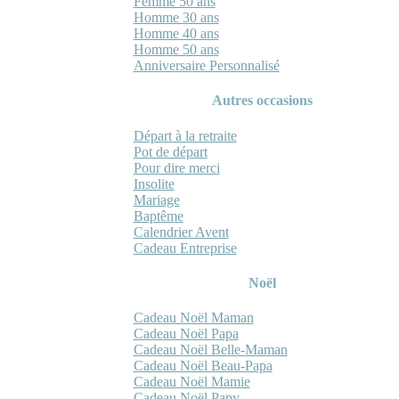
Femme 50 ans
Homme 30 ans
Homme 40 ans
Homme 50 ans
Anniversaire Personnalisé
Autres occasions
Départ à la retraite
Pot de départ
Pour dire merci
Insolite
Mariage
Baptême
Calendrier Avent
Cadeau Entreprise
Noël
Cadeau Noël Maman
Cadeau Noël Papa
Cadeau Noël Belle-Maman
Cadeau Noël Beau-Papa
Cadeau Noël Mamie
Cadeau Noël Papy