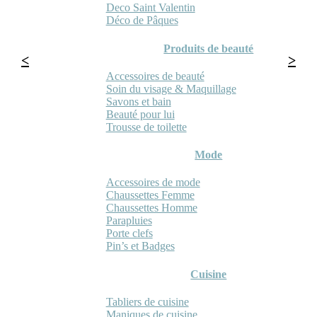
Deco Saint Valentin
Déco de Pâques
Produits de beauté
Accessoires de beauté
Soin du visage & Maquillage
Savons et bain
Beauté pour lui
Trousse de toilette
Mode
Accessoires de mode
Chaussettes Femme
Chaussettes Homme
Parapluies
Porte clefs
Pin’s et Badges
Cuisine
Tabliers de cuisine
Maniques de cuisine