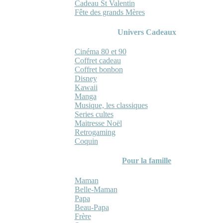
Cadeau St Valentin
Fête des grands Mères
Univers Cadeaux
Cinéma 80 et 90
Coffret cadeau
Coffret bonbon
Disney
Kawaii
Manga
Musique, les classiques
Series cultes
Maitresse Noël
Retrogaming
Coquin
Pour la famille
Maman
Belle-Maman
Papa
Beau-Papa
Frère