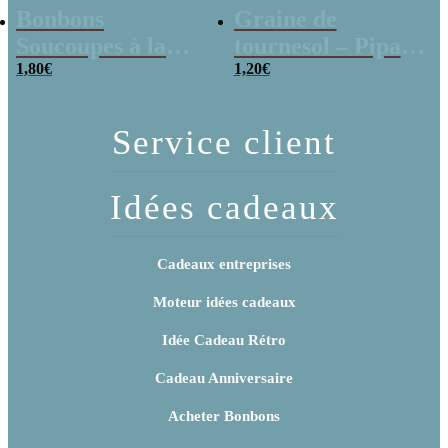
Bonbons
Graine de
Soucoupes à la
tournesol – Pipas
poudre (x20)
1,80
€
x 3
1,20
€
Service client
Idées cadeaux
Cadeaux entreprises
Moteur idées cadeaux
Idée Cadeau Rétro
Cadeau Anniversaire
Acheter Bonbons