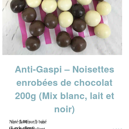
Anti-Gaspi – Noisettes
enrobées de chocolat
200g (Mix blanc, lait et
noir)
Noté
5.00
sur 5 basé
(
1
avis client)
sur
1
notation client