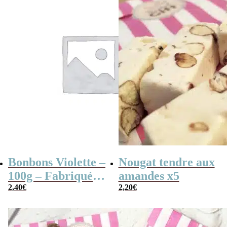
Bonbons Violette –
Nougat tendre aux
100g – Fabriqués
amandes x5
en France
2,40
€
2,20
€