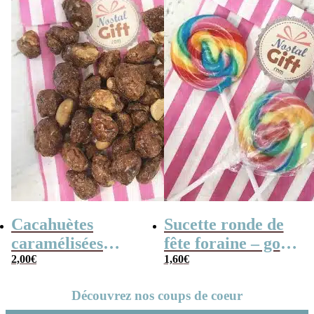
Cacahuètes
Sucette ronde de
caramélisées
fête foraine – goût
(chouchou) – 100g
2,00
€
fruit x3 – 14cm
1,60
€
Découvrez nos coups de coeur