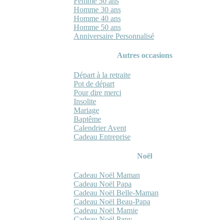
Femme 50 ans
Homme 30 ans
Homme 40 ans
Homme 50 ans
Anniversaire Personnalisé
Autres occasions
Départ à la retraite
Pot de départ
Pour dire merci
Insolite
Mariage
Baptême
Calendrier Avent
Cadeau Entreprise
Noël
Cadeau Noël Maman
Cadeau Noël Papa
Cadeau Noël Belle-Maman
Cadeau Noël Beau-Papa
Cadeau Noël Mamie
Cadeau Noël Papy