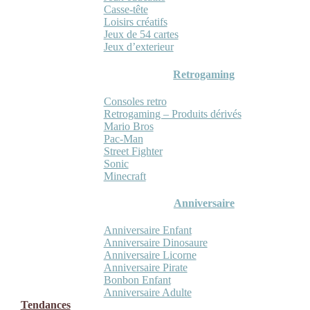
Casse-tête
Loisirs créatifs
Jeux de 54 cartes
Jeux d’exterieur
Retrogaming
Consoles retro
Retrogaming – Produits dérivés
Mario Bros
Pac-Man
Street Fighter
Sonic
Minecraft
Anniversaire
Anniversaire Enfant
Anniversaire Dinosaure
Anniversaire Licorne
Anniversaire Pirate
Bonbon Enfant
Anniversaire Adulte
Tendances