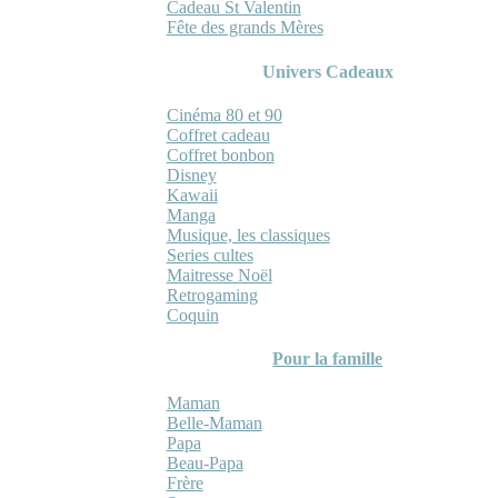
Cadeau St Valentin
Fête des grands Mères
Univers Cadeaux
Cinéma 80 et 90
Coffret cadeau
Coffret bonbon
Disney
Kawaii
Manga
Musique, les classiques
Series cultes
Maitresse Noël
Retrogaming
Coquin
Pour la famille
Maman
Belle-Maman
Papa
Beau-Papa
Frère