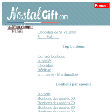
Aller
Aller
Promo !
Promo !
à
au
la
contenu
navigation
Mon compte
Bonbons
Panier
Chocolats de St Valentin
Saint Valentin
Top bonbons
Coffrets bonbons
Acidulés
Chocolats
Réglisse
Guimauve / Marshmallow
Bonbons par époque
Anciens
Bonbons des années 60
Bonbons des années 70
Bonbons des années 80
Bonbons des années 90