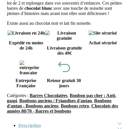
2,90€.
2,0
lot de 2 et replongez dans vos souvenirs d’enfances. Ces petites
barres de
chocolat blanc
avec une touche de noisette sont
pleines d’histoires mais avant tout elles sont délicieuses !
Existe aussi au chocolat noir et lait fin noisette.
Expédié en moins
Achat sécurisé
de 24h
Livraison gratuite
dès 49€
Entreprise
Retour gratuit 30
Française
jours
Catégories :
Barres Chocolatées
,
Bonbon pas cher : Anti-
gaspi
,
Bonbons anciens / Friandises d'antan
,
Bonbons
d'antan - Bonbons anciens
,
Bonbons retro
,
Chocolats des
années 80/70 - Barres et bonbons
Description