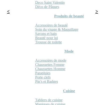
Deco Saint Valentin
Déco de Pâques
Produits de beauté
Accessoires de beauté
Soin du visage & Maquillage
Savons et bain
Beauté pour lui
Trousse de toilette
Mode
Accessoires de mode
Chaussettes Femme
Chaussettes Homme
Parapluies
Porte clefs
Pin’s et Badges
Cuisine
Tabliers de cuisine
Maniques de cuisine