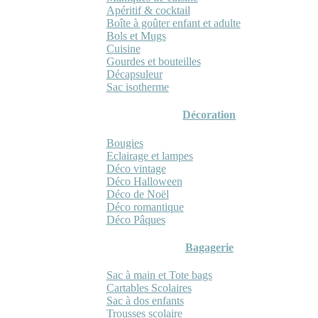
Apéritif & cocktail
Boîte à goûter enfant et adulte
Bols et Mugs
Cuisine
Gourdes et bouteilles
Décapsuleur
Sac isotherme
Décoration
Bougies
Eclairage et lampes
Déco vintage
Déco Halloween
Déco de Noël
Déco romantique
Déco Pâques
Bagagerie
Sac à main et Tote bags
Cartables Scolaires
Sac à dos enfants
Trousses scolaire