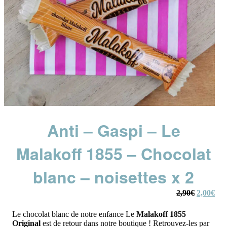
Anti – Gaspi – Le
Malakoff 1855 – Chocolat
blanc – noisettes x 2
Le
Le
2,90
€
2,00
€
prix
prix
initial
actu
Le chocolat blanc de notre enfance Le
Malakoff 1855
était :
est :
Original
est de retour dans notre boutique ! Retrouvez-les par