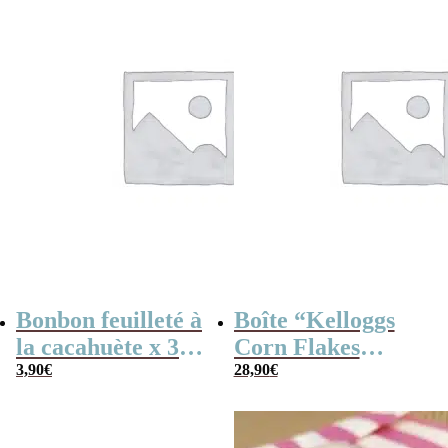
Bonbon feuilleté à
Boîte “Kelloggs
la cacahuète x 30
Corn Flakes
(170g) – Fabriqué
3,90
€
Original” remplie
28,90
€
en France
de bonbons des
années 60