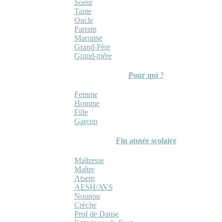
Soeur
Tante
Oncle
Parrain
Marraine
Grand-Père
Grand-mère
Pour qui ?
Femme
Homme
Fille
Garçon
Fin année scolaire
Maîtresse
Maître
Atsem
AESH/AVS
Nounou
Crèche
Prof de Danse