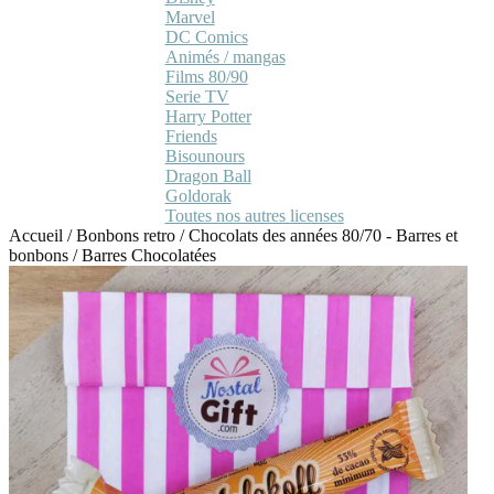
Marvel
DC Comics
Animés / mangas
Films 80/90
Serie TV
Harry Potter
Friends
Bisounours
Dragon Ball
Goldorak
Toutes nos autres licenses
Accueil
/
Bonbons retro
/
Chocolats des années 80/70 - Barres et
bonbons
/
Barres Chocolatées