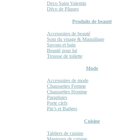
Deco Saint Valentin
Déco de Pâques
Produits de beauté
Accessoires de beauté
Soin du visage & Maquillage
Savons et bain
Beauté pour lui
Trousse de toilette
Mode
Accessoires de mode
Chaussettes Femme
Chaussettes Homme
Parapluies
Porte clefs
Pin’s et Badges
Cuisine
Tabliers de cuisine
Maniques de cuisine