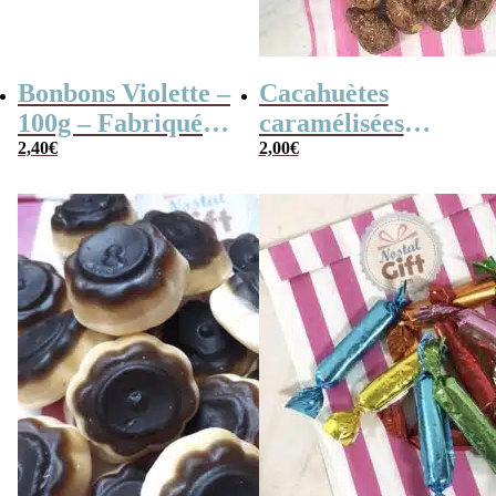
Bonbons Violette –
Cacahuètes
100g – Fabriqués
caramélisées
en France
2,40
€
(chouchou) – 100g
2,00
€