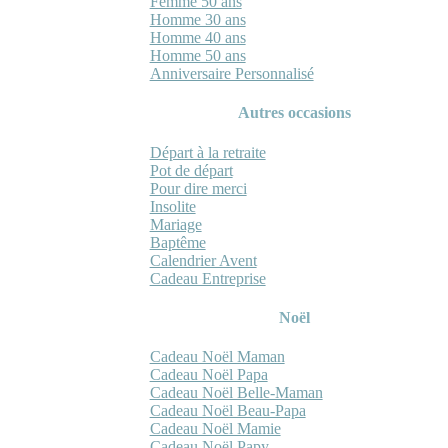
Femme 50 ans
Homme 30 ans
Homme 40 ans
Homme 50 ans
Anniversaire Personnalisé
Autres occasions
Départ à la retraite
Pot de départ
Pour dire merci
Insolite
Mariage
Baptême
Calendrier Avent
Cadeau Entreprise
Noël
Cadeau Noël Maman
Cadeau Noël Papa
Cadeau Noël Belle-Maman
Cadeau Noël Beau-Papa
Cadeau Noël Mamie
Cadeau Noël Papy