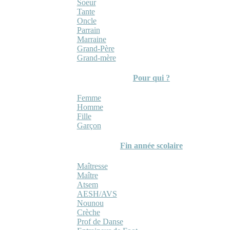
Soeur
Tante
Oncle
Parrain
Marraine
Grand-Père
Grand-mère
Pour qui ?
Femme
Homme
Fille
Garçon
Fin année scolaire
Maîtresse
Maître
Atsem
AESH/AVS
Nounou
Crèche
Prof de Danse