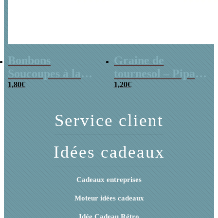
Bonbons
Graine de
Soucoupes à la
tournesol – Pipas
poudre (x20)
1,80
€
x 3
1,20
€
Service client
Idées cadeaux
Cadeaux entreprises
Moteur idées cadeaux
Idée Cadeau Rétro