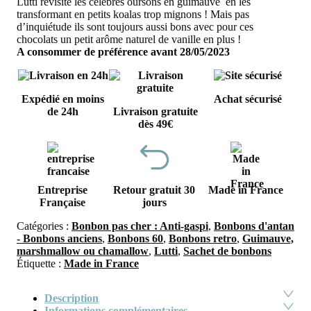
Lutti revisite les célèbres oursons en guimauve en les
était :
est :
transformant en petits koalas trop mignons ! Mais pas
1,90€.
1,5
d’inquiétude ils sont toujours aussi bons avec pour ces
chocolats un petit arôme naturel de vanille en plus !
A consommer de préférence avant
28/05/2023
Expédié en moins
Achat sécurisé
de 24h
Livraison gratuite
dès 49€
Entreprise
Retour gratuit 30
Made in France
Française
jours
Catégories :
Bonbon pas cher : Anti-gaspi
,
Bonbons d'antan
- Bonbons anciens
,
Bonbons 60
,
Bonbons retro
,
Guimauve,
marshmallow ou chamallow
,
Lutti
,
Sachet de bonbons
Étiquette :
Made in France
Description
Informations complémentaires