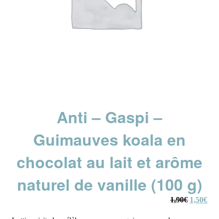
Anti – Gaspi –
Guimauves koala en
chocolat au lait et arôme
naturel de vanille (100 g)
Le
Le
1,90
€
1,50
€
prix
prix
initial
actu