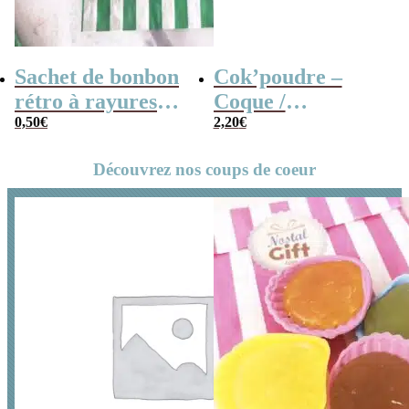
Sachet de bonbon
Cok’poudre –
rétro à rayures
Coque /
vertes et blanches
0,50
€
Coquillage à la
2,20
€
x1
poudre x 10
Découvrez nos coups de coeur