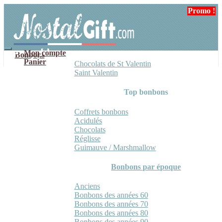
Aller
Aller
Promo !
Promo !
à
au
la
contenu
navigation
Mon compte
Bonbons
Panier
Chocolats de St Valentin
Saint Valentin
Top bonbons
Coffrets bonbons
Acidulés
Chocolats
Réglisse
Guimauve / Marshmallow
Bonbons par époque
Anciens
Bonbons des années 60
Bonbons des années 70
Bonbons des années 80
Bonbons des années 90