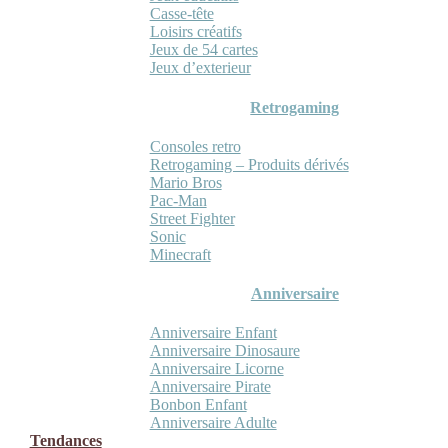
Casse-tête
Loisirs créatifs
Jeux de 54 cartes
Jeux d’exterieur
Retrogaming
Consoles retro
Retrogaming – Produits dérivés
Mario Bros
Pac-Man
Street Fighter
Sonic
Minecraft
Anniversaire
Anniversaire Enfant
Anniversaire Dinosaure
Anniversaire Licorne
Anniversaire Pirate
Bonbon Enfant
Anniversaire Adulte
Tendances