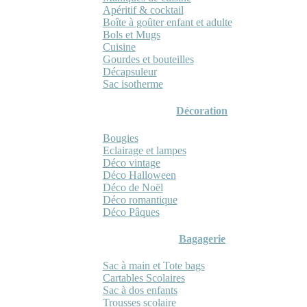
Apéritif & cocktail
Boîte à goûter enfant et adulte
Bols et Mugs
Cuisine
Gourdes et bouteilles
Décapsuleur
Sac isotherme
Décoration
Bougies
Eclairage et lampes
Déco vintage
Déco Halloween
Déco de Noël
Déco romantique
Déco Pâques
Bagagerie
Sac à main et Tote bags
Cartables Scolaires
Sac à dos enfants
Trousses scolaire