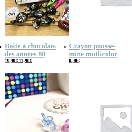
Boîte à chocolats
Crayon pousse-
des années 80
mine mutlicolor
Le
Le
19,90
€
17,90
€
0,90
€
prix
prix
initial
actuel
était :
est :
19,90€.
17,90€.