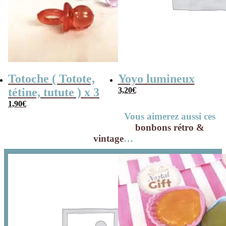
Totoche ( Totote,
Yoyo lumineux
tétine, tutute ) x 3
3,20
€
1,90
€
Vous aimerez aussi ces
bonbons rétro &
vintage
…