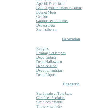
Apéritif & cocktail
Boîte à goûter enfant et adulte
Bols et Mugs
Cuisine
Gourdes et bouteilles
Décapsuleur
Sac isotherme
Décoration
Bougies
Eclairage et lampes
Déco vintage
Déco Halloween
Déco de Noël
Déco romantique
Déco Pâques
Bagagerie
Sac à main et Tote bags
Cartables Scolaires
Sac à dos enfants
Trousses scolaire