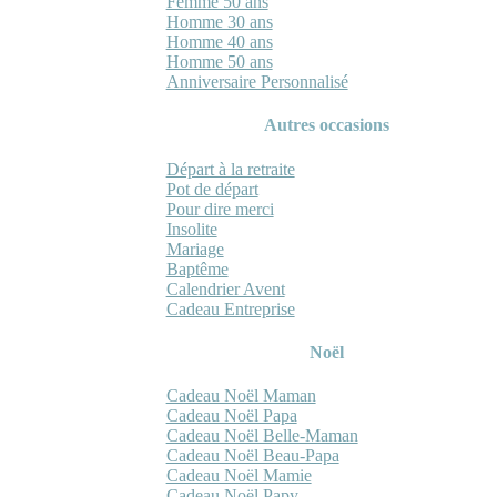
Femme 50 ans
Homme 30 ans
Homme 40 ans
Homme 50 ans
Anniversaire Personnalisé
Autres occasions
Départ à la retraite
Pot de départ
Pour dire merci
Insolite
Mariage
Baptême
Calendrier Avent
Cadeau Entreprise
Noël
Cadeau Noël Maman
Cadeau Noël Papa
Cadeau Noël Belle-Maman
Cadeau Noël Beau-Papa
Cadeau Noël Mamie
Cadeau Noël Papy