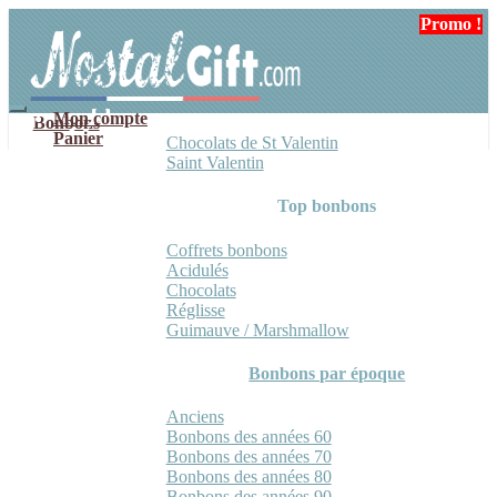
Aller
Aller
Promo !
Promo !
Promo !
à
au
la
contenu
navigation
Mon compte
Bonbons
Panier
Chocolats de St Valentin
Saint Valentin
Top bonbons
Coffrets bonbons
Acidulés
Chocolats
Réglisse
Guimauve / Marshmallow
Bonbons par époque
Anciens
Bonbons des années 60
Bonbons des années 70
Bonbons des années 80
Bonbons des années 90