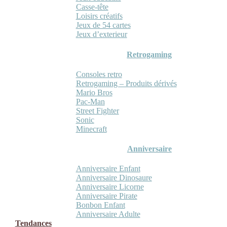
Casse-tête
Loisirs créatifs
Jeux de 54 cartes
Jeux d’exterieur
Retrogaming
Consoles retro
Retrogaming – Produits dérivés
Mario Bros
Pac-Man
Street Fighter
Sonic
Minecraft
Anniversaire
Anniversaire Enfant
Anniversaire Dinosaure
Anniversaire Licorne
Anniversaire Pirate
Bonbon Enfant
Anniversaire Adulte
Tendances