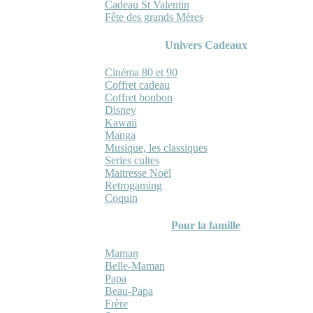
Cadeau St Valentin
Fête des grands Mères
Univers Cadeaux
Cinéma 80 et 90
Coffret cadeau
Coffret bonbon
Disney
Kawaii
Manga
Musique, les classiques
Series cultes
Maitresse Noël
Retrogaming
Coquin
Pour la famille
Maman
Belle-Maman
Papa
Beau-Papa
Frère