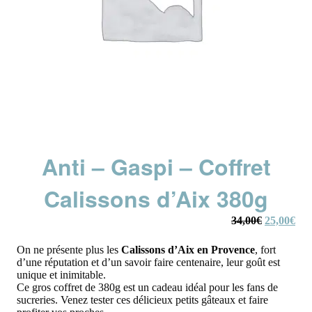
Anti – Gaspi – Coffret
Calissons d’Aix 380g
Le
Le
34,00
€
25,00
€
prix
prix
initial
actu
On ne présente plus les
Calissons d’Aix en Provence
, fort
était :
est :
d’une réputation et d’un savoir faire centenaire, leur goût est
34,00€.
25,
unique et inimitable.
Ce gros coffret de 380g est un cadeau idéal pour les fans de
sucreries. Venez tester ces délicieux petits gâteaux et faire