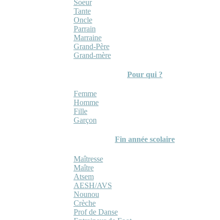
Soeur
Tante
Oncle
Parrain
Marraine
Grand-Père
Grand-mère
Pour qui ?
Femme
Homme
Fille
Garçon
Fin année scolaire
Maîtresse
Maître
Atsem
AESH/AVS
Nounou
Crèche
Prof de Danse