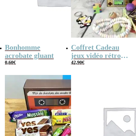
Bonhomme
Coffret Cadeau
acrobate gluant
jeux vidéo rétro
0,60
€
(avec sa console de
42,90
€
poche retro)