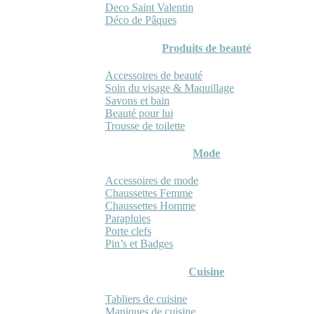
Deco Saint Valentin
Déco de Pâques
Produits de beauté
Accessoires de beauté
Soin du visage & Maquillage
Savons et bain
Beauté pour lui
Trousse de toilette
Mode
Accessoires de mode
Chaussettes Femme
Chaussettes Homme
Parapluies
Porte clefs
Pin’s et Badges
Cuisine
Tabliers de cuisine
Maniques de cuisine