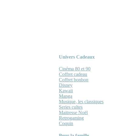
Univers Cadeaux
Cinéma 80 et 90
Coffret cadeau
Coffret bonbon
Disney
Kawaii
Manga
Musique, les classiques
Series cultes
Maitresse Noël
Retrogaming
Coquin
Pour la famille