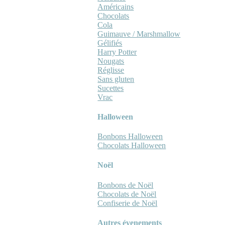
Américains
Chocolats
Cola
Guimauve / Marshmallow
Gélifiés
Harry Potter
Nougats
Réglisse
Sans gluten
Sucettes
Vrac
Halloween
Bonbons Halloween
Chocolats Halloween
Noël
Bonbons de Noël
Chocolats de Noël
Confiserie de Noël
Autres évenements