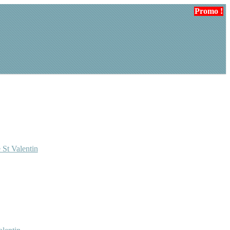
Promo !
Promo !
Promo !
 St Valentin