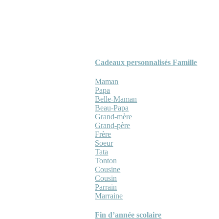
Cadeaux personnalisés Famille
Maman
Papa
Belle-Maman
Beau-Papa
Grand-mère
Grand-père
Frère
Soeur
Tata
Tonton
Cousine
Cousin
Parrain
Marraine
Fin d’année scolaire