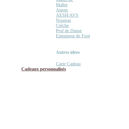
Maître
Atsem
AESH/AVS
Nounou
Crèche
Prof de Danse
Entraineur de Foot
Autres idées
Carte Cadeau
Cadeaux personnalisés