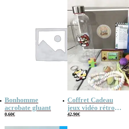
Bonhomme
Coffret Cadeau
acrobate gluant
jeux vidéo rétro
0,60
€
(avec sa console de
42,90
€
poche retro)