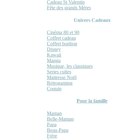
Cadeau St Valentin
Fête des grands Mères
Univers Cadeaux
Cinéma 80 et 90
Coffret cadeau
Coffret bonbon
Disney
Kawaii
Manga
Musique, les classiques
Series cultes
Maitresse Noël
Retrogaming
Coquin
Pour la famille
Maman
Belle-Maman
Papa
Beau-Papa
Frère