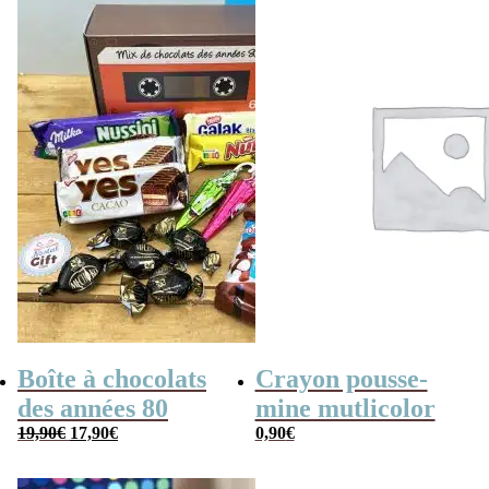
Boîte à chocolats
Crayon pousse-
des années 80
mine mutlicolor
Le
Le
19,90
€
17,90
€
0,90
€
prix
prix
initial
actuel