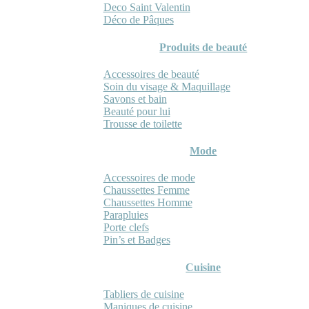
Deco Saint Valentin
Déco de Pâques
Produits de beauté
Accessoires de beauté
Soin du visage & Maquillage
Savons et bain
Beauté pour lui
Trousse de toilette
Mode
Accessoires de mode
Chaussettes Femme
Chaussettes Homme
Parapluies
Porte clefs
Pin’s et Badges
Cuisine
Tabliers de cuisine
Maniques de cuisine