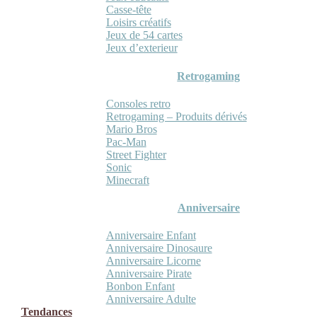
Casse-tête
Loisirs créatifs
Jeux de 54 cartes
Jeux d’exterieur
Retrogaming
Consoles retro
Retrogaming – Produits dérivés
Mario Bros
Pac-Man
Street Fighter
Sonic
Minecraft
Anniversaire
Anniversaire Enfant
Anniversaire Dinosaure
Anniversaire Licorne
Anniversaire Pirate
Bonbon Enfant
Anniversaire Adulte
Tendances