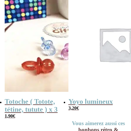
était :
est :
19,90€.
17,90€.
Totoche ( Totote,
Yoyo lumineux
tétine, tutute ) x 3
3,20
€
1,90
€
Vous aimerez aussi ces
bonbons rétro &