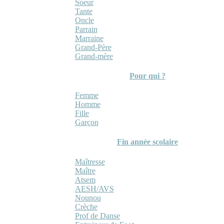
Soeur
Tante
Oncle
Parrain
Marraine
Grand-Père
Grand-mère
Pour qui ?
Femme
Homme
Fille
Garçon
Fin année scolaire
Maîtresse
Maître
Atsem
AESH/AVS
Nounou
Crèche
Prof de Danse