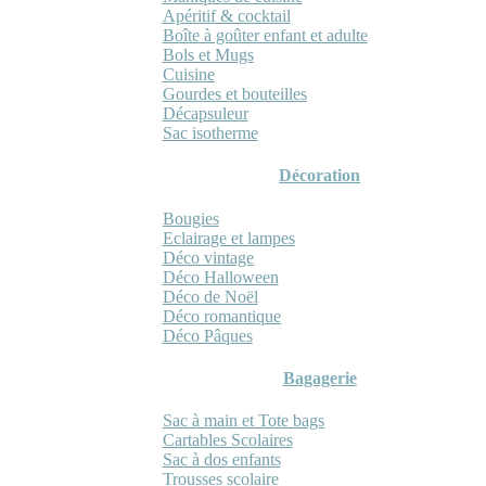
Apéritif & cocktail
Boîte à goûter enfant et adulte
Bols et Mugs
Cuisine
Gourdes et bouteilles
Décapsuleur
Sac isotherme
Décoration
Bougies
Eclairage et lampes
Déco vintage
Déco Halloween
Déco de Noël
Déco romantique
Déco Pâques
Bagagerie
Sac à main et Tote bags
Cartables Scolaires
Sac à dos enfants
Trousses scolaire