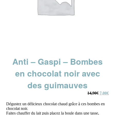
Anti – Gaspi – Bombes
en chocolat noir avec
des guimauves
Le
Le
14,90
€
7,00
€
prix
prix
initial
actu
Dégustez un délicieux chocolat chaud grâce à ces bombes en
était :
est :
chocolat noir.
14,90€.
7,0
Faites chauffer du lait puis placez la boule dans une tasse,