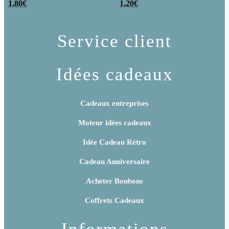
poudre (x20)
1,80
€
x 3
1,20
€
Service client
Idées cadeaux
Cadeaux entreprises
Moteur idées cadeaux
Idée Cadeau Rétro
Cadeau Anniversaire
Acheter Bonbons
Coffrets Cadeaux
Informations