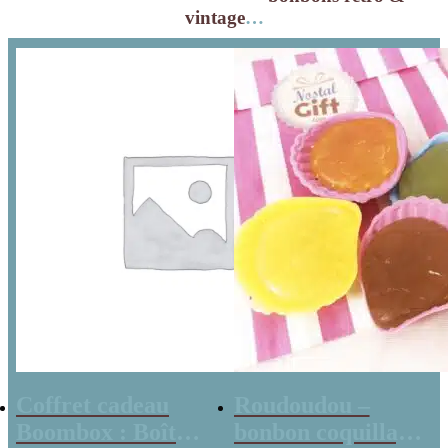
vintage
…
Coffret cadeau
Roudoudou –
Boombox : Boîte
bonbon coquillage