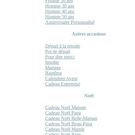
Femme 50 ans
Homme 30 ans
Homme 40 ans
Homme 50 ans
Anniversaire Personnalisé
Autres occasions
Départ à la retraite
Pot de départ
Pour dire merci
Insolite
Mariage
Baptême
Calendrier Avent
Cadeau Entreprise
Noël
Cadeau Noël Maman
Cadeau Noël Papa
Cadeau Noël Belle-Maman
Cadeau Noël Beau-Papa
Cadeau Noël Mamie
Cadeau Noël Papy