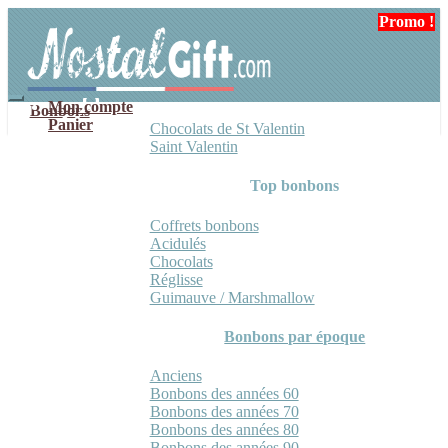
Aller
Aller
Promo !
Promo !
Promo !
à
au
la
contenu
navigation
Mon compte
Bonbons
Panier
Chocolats de St Valentin
Saint Valentin
Top bonbons
Coffrets bonbons
Acidulés
Chocolats
Réglisse
Guimauve / Marshmallow
Bonbons par époque
Anciens
Bonbons des années 60
Bonbons des années 70
Bonbons des années 80
Bonbons des années 90