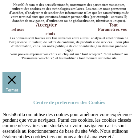
NostalGift.com et des tiers sélectionnés, notamment des partenaires statistiques,
utilisent des cookies ou des technologies similaires. Les cookies nous permettent
d’accéder, d’analyser et de stocker des informations telles que les caractéristiques de
votre terminal ainsi que certaines données personnelles (par exemple : adresses IP,
données de navigation, d’utilisation ou de géolocalisation, identifiants uniques).
Accepter
Tout
refuser
Paramétrez vos
choix
Ces données sont traitées aux fins suivantes entre autres : analyse et amélioration de
l’expérience utilisateur, de l'offre de contenus, de produits et de services... Pour plus
d’information, consulter notre politique de confidentialité (lien dans nos pieds de
page).
Vous pouvez exprimer vos choix en cliquant sur "Tout accepter", "Tout refuser" ou
"Paramétrez vos choix", et les modifier à tout moment sur notre site.
Fermer
Centre de préférences des Cookies
NostalGift.com utilise des cookies pour améliorer votre expérience
pendant que vous naviguez. Parmi ces cookies, les cookies classés
comme nécessaires sont stockés sur votre navigateur car ils sont
essentiels au fonctionnement de base du site Web. Nous utilisons
également des cookies tiers qui nous aident à analyser et à