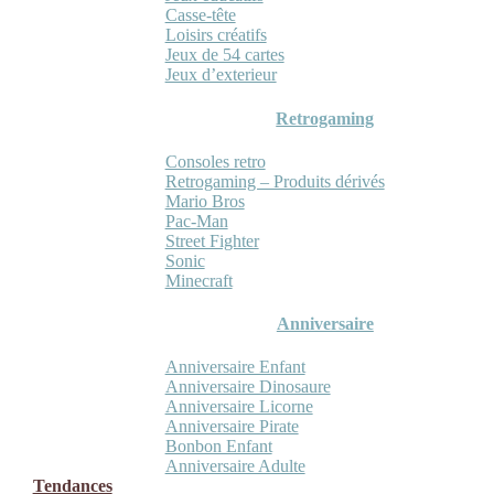
Casse-tête
Loisirs créatifs
Jeux de 54 cartes
Jeux d’exterieur
Retrogaming
Consoles retro
Retrogaming – Produits dérivés
Mario Bros
Pac-Man
Street Fighter
Sonic
Minecraft
Anniversaire
Anniversaire Enfant
Anniversaire Dinosaure
Anniversaire Licorne
Anniversaire Pirate
Bonbon Enfant
Anniversaire Adulte
Tendances