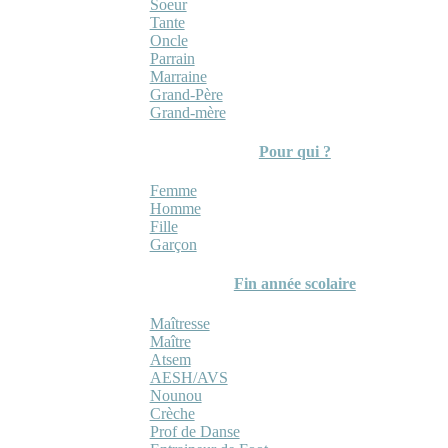
Soeur
Tante
Oncle
Parrain
Marraine
Grand-Père
Grand-mère
Pour qui ?
Femme
Homme
Fille
Garçon
Fin année scolaire
Maîtresse
Maître
Atsem
AESH/AVS
Nounou
Crèche
Prof de Danse