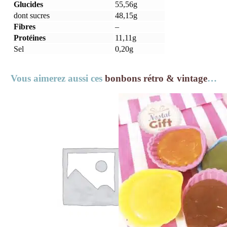
Glucides
55,56g
dont sucres
48,15g
Fibres
–
Protéines
11,11g
Sel
0,20g
Vous aimerez aussi ces
bonbons rétro & vintage
…