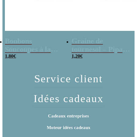
Bonbons
Graine de
Soucoupes à la
tournesol – Pipas
poudre (x20)
1,80
€
x 3
1,20
€
Service client
Idées cadeaux
Cadeaux entreprises
Moteur idées cadeaux