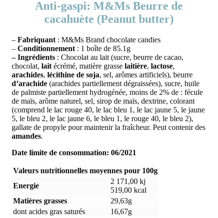
Anti-gaspi: M&Ms Beurre de
cacahuète (Peanut butter)
–
Fabriquant
: M&Ms Brand chocolate candies
–
Conditionnement
: 1 boîte de 85.1g
– Ingrédients
:
Chocolat au lait (sucre, beurre de cacao,
chocolat,
lait
écrémé, matière grasse
laitière
,
lactose
,
arachides
,
lécithine de soja
, sel, arômes artificiels), beurre
d’arachide
(arachides partiellement dégraissées), sucre, huile
de palmiste partiellement hydrogénée, moins de 2% de : fécule
de maïs, arôme naturel, sel, sirop de maïs, dextrine, colorant
(comprend le lac rouge 40, le lac bleu 1, le lac jaune 5, le jaune
5, le bleu 2, le lac jaune 6, le bleu 1, le rouge 40, le bleu 2),
gallate de propyle pour maintenir la fraîcheur. Peut contenir des
amandes
.
Date limite de consommation: 06/2021
Valeurs nutritionnelles moyennes pour 100g
2 171,00 kj
Energie
519,00 kcal
Matières grasses
29,63g
dont acides gras saturés
16,67g