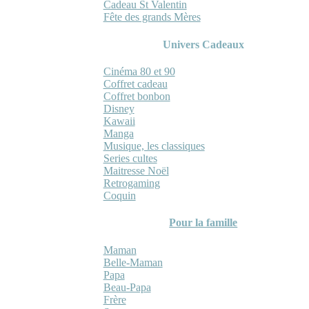
Cadeau St Valentin
Fête des grands Mères
Univers Cadeaux
Cinéma 80 et 90
Coffret cadeau
Coffret bonbon
Disney
Kawaii
Manga
Musique, les classiques
Series cultes
Maitresse Noël
Retrogaming
Coquin
Pour la famille
Maman
Belle-Maman
Papa
Beau-Papa
Frère