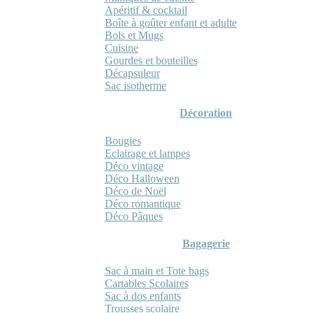
Apéritif & cocktail
Boîte à goûter enfant et adulte
Bols et Mugs
Cuisine
Gourdes et bouteilles
Décapsuleur
Sac isotherme
Décoration
Bougies
Eclairage et lampes
Déco vintage
Déco Halloween
Déco de Noël
Déco romantique
Déco Pâques
Bagagerie
Sac à main et Tote bags
Cartables Scolaires
Sac à dos enfants
Trousses scolaire