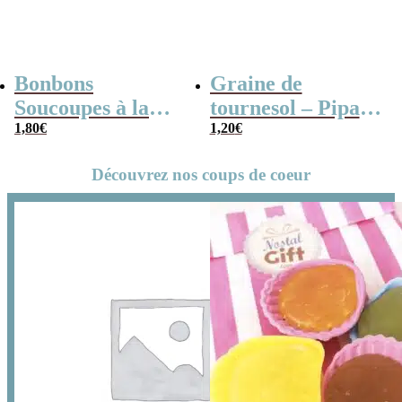
Bonbons
Graine de
Soucoupes à la
tournesol – Pipas
poudre (x20)
1,80
€
x 3
1,20
€
Découvrez nos coups de coeur