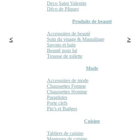
Deco Saint Valentin
Déco de Pâques
Produits de beauté
Accessoires de beauté
Soin du visage & Maquillage
Savons et bain
Beauté pour lui
Trousse de toilette
Mode
Accessoires de mode
Chaussettes Femme
Chaussettes Homme
Parapluies
Porte clefs
Pin’s et Badges
Cuisine
Tabliers de cuisine
Maniques de cuisine