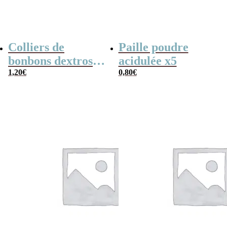
Colliers de
Paille poudre
bonbons dextrose
acidulée x5
x2
1,20
€
0,80
€