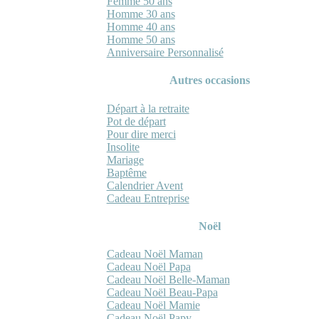
Femme 50 ans
Homme 30 ans
Homme 40 ans
Homme 50 ans
Anniversaire Personnalisé
Autres occasions
Départ à la retraite
Pot de départ
Pour dire merci
Insolite
Mariage
Baptême
Calendrier Avent
Cadeau Entreprise
Noël
Cadeau Noël Maman
Cadeau Noël Papa
Cadeau Noël Belle-Maman
Cadeau Noël Beau-Papa
Cadeau Noël Mamie
Cadeau Noël Papy