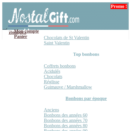
Aller
Aller
Promo !
Promo !
à
au
la
contenu
navigation
Mon compte
Bonbons
Panier
Chocolats de St Valentin
Saint Valentin
Top bonbons
Coffrets bonbons
Acidulés
Chocolats
Réglisse
Guimauve / Marshmallow
Bonbons par époque
Anciens
Bonbons des années 60
Bonbons des années 70
Bonbons des années 80
Bonbons des années 90