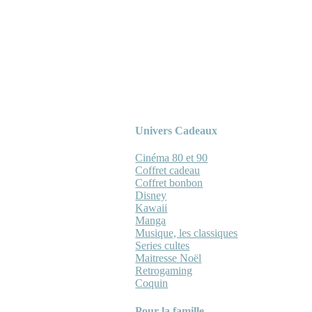
Univers Cadeaux
Cinéma 80 et 90
Coffret cadeau
Coffret bonbon
Disney
Kawaii
Manga
Musique, les classiques
Series cultes
Maitresse Noël
Retrogaming
Coquin
Pour la famille