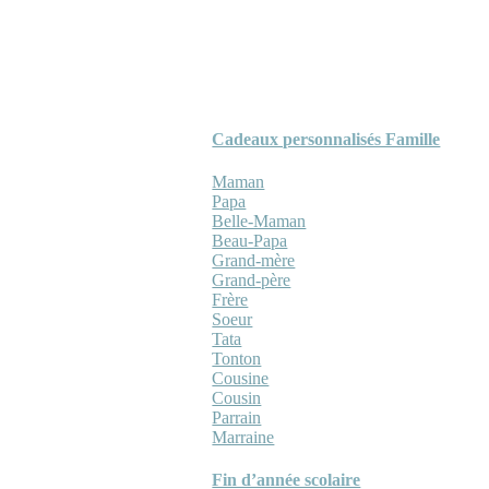
Cadeaux personnalisés Famille
Maman
Papa
Belle-Maman
Beau-Papa
Grand-mère
Grand-père
Frère
Soeur
Tata
Tonton
Cousine
Cousin
Parrain
Marraine
Fin d’année scolaire