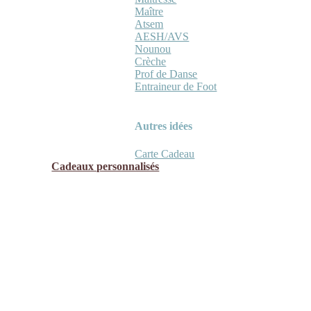
Maître
Atsem
AESH/AVS
Nounou
Crèche
Prof de Danse
Entraineur de Foot
Autres idées
Carte Cadeau
Cadeaux personnalisés