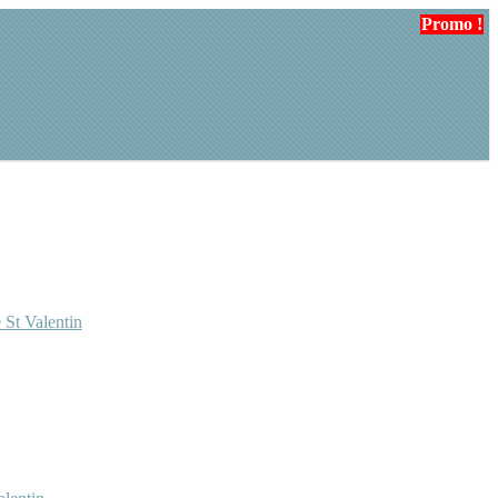
Promo !
Promo !
 St Valentin