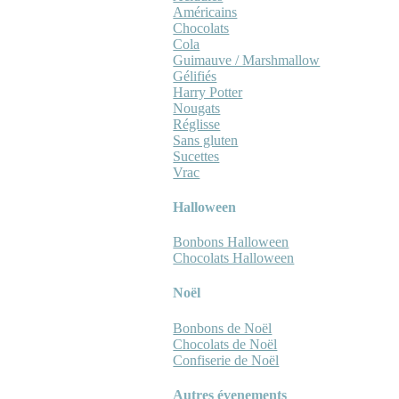
Américains
Chocolats
Cola
Guimauve / Marshmallow
Gélifiés
Harry Potter
Nougats
Réglisse
Sans gluten
Sucettes
Vrac
Halloween
Bonbons Halloween
Chocolats Halloween
Noël
Bonbons de Noël
Chocolats de Noël
Confiserie de Noël
Autres évenements