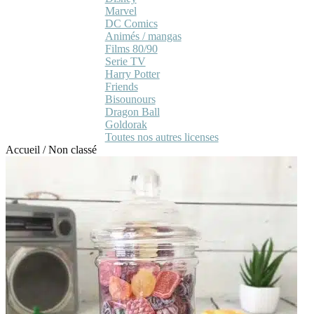
Marvel
DC Comics
Animés / mangas
Films 80/90
Serie TV
Harry Potter
Friends
Bisounours
Dragon Ball
Goldorak
Toutes nos autres licenses
Accueil
/
Non classé