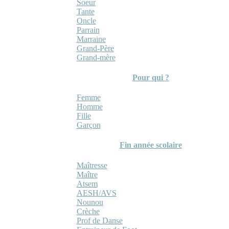
Soeur
Tante
Oncle
Parrain
Marraine
Grand-Père
Grand-mère
Pour qui ?
Femme
Homme
Fille
Garçon
Fin année scolaire
Maîtresse
Maître
Atsem
AESH/AVS
Nounou
Crèche
Prof de Danse