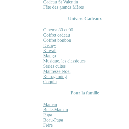
Cadeau St Valentin
Fête des grands Mères
Univers Cadeaux
Cinéma 80 et 90
Coffret cadeau
Coffret bonbon
Disney
Kawaii
Manga
Musique, les classiques
Series cultes
Maitresse Noël
Retrogaming
Coquin
Pour la famille
Maman
Belle-Maman
Papa
Beau-Papa
Frère