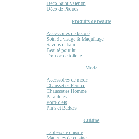
Deco Saint Valentin
Déco de Pâques
Produits de beauté
Accessoires de beauté
Soin du visage & Maquillage
Savons et bain
Beauté pour lui
Trousse de toilette
Mode
Accessoires de mode
Chaussettes Femme
Chaussettes Homme
Parapluies
Porte clefs
Pin’s et Badges
Cuisine
Tabliers de cuisine
Maniques de cuisine