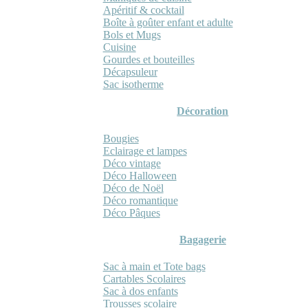
Apéritif & cocktail
Boîte à goûter enfant et adulte
Bols et Mugs
Cuisine
Gourdes et bouteilles
Décapsuleur
Sac isotherme
Décoration
Bougies
Eclairage et lampes
Déco vintage
Déco Halloween
Déco de Noël
Déco romantique
Déco Pâques
Bagagerie
Sac à main et Tote bags
Cartables Scolaires
Sac à dos enfants
Trousses scolaire