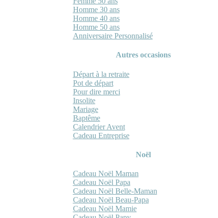
Femme 50 ans
Homme 30 ans
Homme 40 ans
Homme 50 ans
Anniversaire Personnalisé
Autres occasions
Départ à la retraite
Pot de départ
Pour dire merci
Insolite
Mariage
Baptême
Calendrier Avent
Cadeau Entreprise
Noël
Cadeau Noël Maman
Cadeau Noël Papa
Cadeau Noël Belle-Maman
Cadeau Noël Beau-Papa
Cadeau Noël Mamie
Cadeau Noël Papy