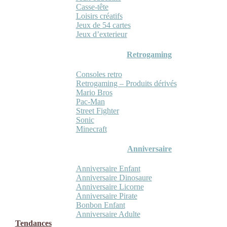
Casse-tête
Loisirs créatifs
Jeux de 54 cartes
Jeux d’exterieur
Retrogaming
Consoles retro
Retrogaming – Produits dérivés
Mario Bros
Pac-Man
Street Fighter
Sonic
Minecraft
Anniversaire
Anniversaire Enfant
Anniversaire Dinosaure
Anniversaire Licorne
Anniversaire Pirate
Bonbon Enfant
Anniversaire Adulte
Tendances