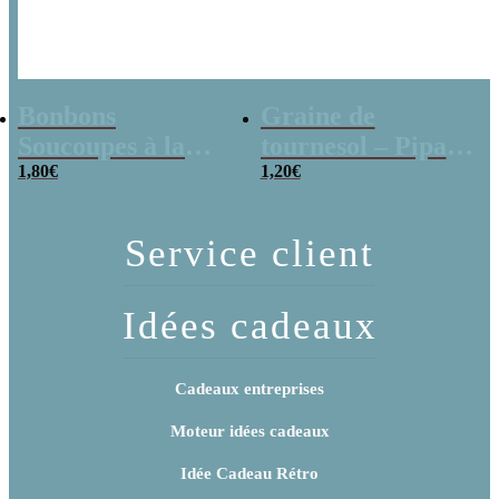
Bonbons
Graine de
Soucoupes à la
tournesol – Pipas
poudre (x20)
1,80
€
x 3
1,20
€
Service client
Idées cadeaux
Cadeaux entreprises
Moteur idées cadeaux
Idée Cadeau Rétro