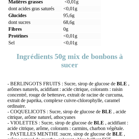
Matières grasses
<0,01g
dont acides gras saturés
<0,01g
Glucides
95,6g
dont sucres
68,6g
Fibres
0g
Protéines
<0,01g
Sel
<0,01g
Ingrédients 50g mix de bonbons à
sucer
- BERLINGOTS FRUITS : Sucre, sirop de glucose de
BLE
,
arômes naturels, acidifiant : acide citrique, colorants : raisin
concentré, rouge de betterave, extrait de racine de curcuma,
extrait de paprika, complexe cuivre-chlorophylle, caramel
ordinaire.
- COQUELICOTS : Sucre, sirop de glucose de
BLE
, acide
citrique, arôme naturel, athocyanes
- VIOLETTES : Sucre, sirop de glucose de
BLE
, acidifiant :
acide citrique, arôme, colorants : carmins, charbon végétale.
- PASTILLES MENTHE :sucre, sirop de glucose de
BLE
,