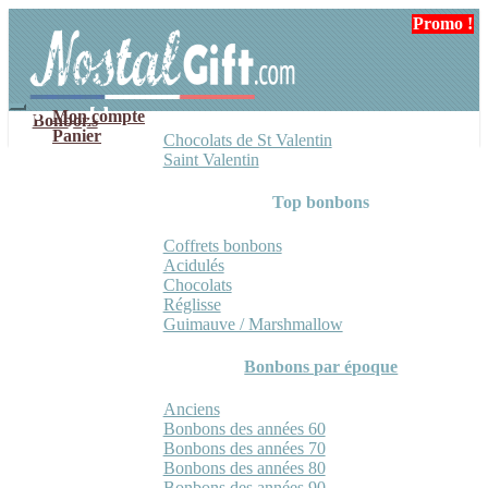
Aller
Aller
Promo !
à
au
la
contenu
navigation
Mon compte
Bonbons
Panier
Chocolats de St Valentin
Saint Valentin
Top bonbons
Coffrets bonbons
Acidulés
Chocolats
Réglisse
Guimauve / Marshmallow
Bonbons par époque
Anciens
Bonbons des années 60
Bonbons des années 70
Bonbons des années 80
Bonbons des années 90