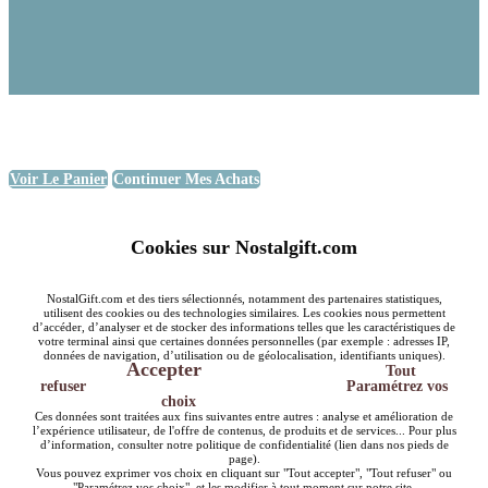
Voir Le Panier
Continuer Mes Achats
Cookies sur Nostalgift.com
NostalGift.com et des tiers sélectionnés, notamment des partenaires statistiques,
utilisent des cookies ou des technologies similaires. Les cookies nous permettent
d’accéder, d’analyser et de stocker des informations telles que les caractéristiques de
votre terminal ainsi que certaines données personnelles (par exemple : adresses IP,
données de navigation, d’utilisation ou de géolocalisation, identifiants uniques).
Accepter
Tout
refuser
Paramétrez vos
choix
Ces données sont traitées aux fins suivantes entre autres : analyse et amélioration de
l’expérience utilisateur, de l'offre de contenus, de produits et de services... Pour plus
d’information, consulter notre politique de confidentialité (lien dans nos pieds de
page).
Vous pouvez exprimer vos choix en cliquant sur "Tout accepter", "Tout refuser" ou
"Paramétrez vos choix", et les modifier à tout moment sur notre site.