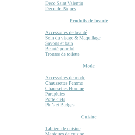
Deco Saint Valentin
Déco de Pâques
Produits de beauté
Accessoires de beauté
Soin du visage & Maquillage
Savons et bain
Beauté pour lui
Trousse de toilette
Mode
Accessoires de mode
Chaussettes Femme
Chaussettes Homme
Parapluies
Porte clefs
Pin’s et Badges
Cuisine
Tabliers de cuisine
Maniques de cuisine