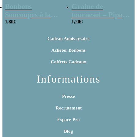
Bonbons
Graine de
Soucoupes à la
tournesol – Pipas
poudre (x20)
1,80
€
x 3
1,20
€
Cadeau Anniversaire
Acheter Bonbons
Coffrets Cadeaux
Informations
Presse
Recrutement
Espace Pro
Blog