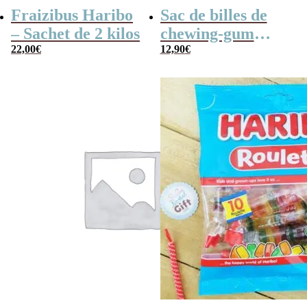
Fraizibus Haribo
Sac de billes de
– Sachet de 2 kilos
chewing-gum
22,00
€
(2,5kg) – 800 billes
12,90
€
environ