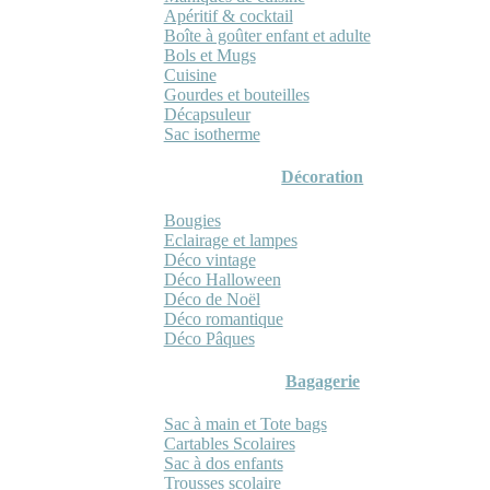
Apéritif & cocktail
Boîte à goûter enfant et adulte
Bols et Mugs
Cuisine
Gourdes et bouteilles
Décapsuleur
Sac isotherme
Décoration
Bougies
Eclairage et lampes
Déco vintage
Déco Halloween
Déco de Noël
Déco romantique
Déco Pâques
Bagagerie
Sac à main et Tote bags
Cartables Scolaires
Sac à dos enfants
Trousses scolaire