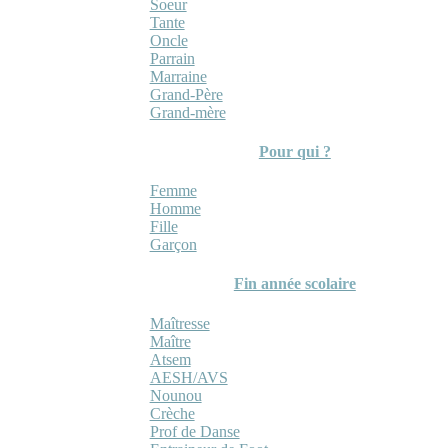
Soeur
Tante
Oncle
Parrain
Marraine
Grand-Père
Grand-mère
Pour qui ?
Femme
Homme
Fille
Garçon
Fin année scolaire
Maîtresse
Maître
Atsem
AESH/AVS
Nounou
Crèche
Prof de Danse