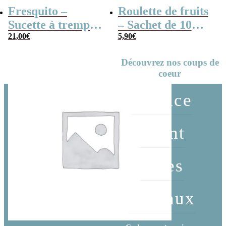
Fresquito –
Roulette de fruits
Sucette à tremper
– Sachet de 10
goût cerise – Boîte
21,00
€
Roulette – Haribo
5,90
€
de 40
Découvrez nos coups de
coeur
Service
client
Idées
cadeaux