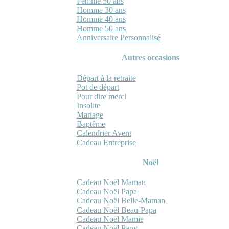
Femme 50 ans
Homme 30 ans
Homme 40 ans
Homme 50 ans
Anniversaire Personnalisé
Autres occasions
Départ à la retraite
Pot de départ
Pour dire merci
Insolite
Mariage
Baptême
Calendrier Avent
Cadeau Entreprise
Noël
Cadeau Noël Maman
Cadeau Noël Papa
Cadeau Noël Belle-Maman
Cadeau Noël Beau-Papa
Cadeau Noël Mamie
Cadeau Noël Papy