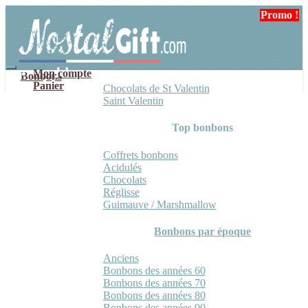
Aller
Aller
Promo !
Promo !
à
au
la
contenu
navigation
Mon compte
Bonbons
Panier
Chocolats de St Valentin
Saint Valentin
Top bonbons
Coffrets bonbons
Acidulés
Chocolats
Réglisse
Guimauve / Marshmallow
Bonbons par époque
Anciens
Bonbons des années 60
Bonbons des années 70
Bonbons des années 80
Bonbons des années 90