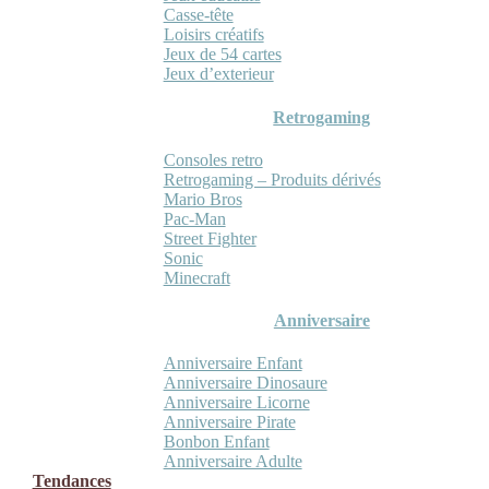
Casse-tête
Loisirs créatifs
Jeux de 54 cartes
Jeux d’exterieur
Retrogaming
Consoles retro
Retrogaming – Produits dérivés
Mario Bros
Pac-Man
Street Fighter
Sonic
Minecraft
Anniversaire
Anniversaire Enfant
Anniversaire Dinosaure
Anniversaire Licorne
Anniversaire Pirate
Bonbon Enfant
Anniversaire Adulte
Tendances