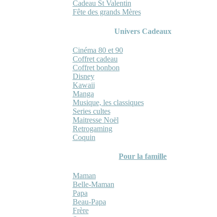
Cadeau St Valentin
Fête des grands Mères
Univers Cadeaux
Cinéma 80 et 90
Coffret cadeau
Coffret bonbon
Disney
Kawaii
Manga
Musique, les classiques
Series cultes
Maitresse Noël
Retrogaming
Coquin
Pour la famille
Maman
Belle-Maman
Papa
Beau-Papa
Frère