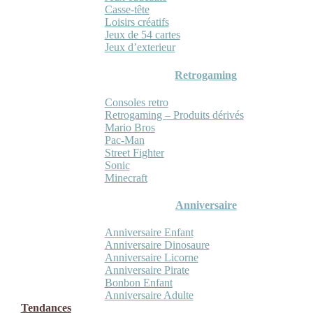
Casse-tête
Loisirs créatifs
Jeux de 54 cartes
Jeux d’exterieur
Retrogaming
Consoles retro
Retrogaming – Produits dérivés
Mario Bros
Pac-Man
Street Fighter
Sonic
Minecraft
Anniversaire
Anniversaire Enfant
Anniversaire Dinosaure
Anniversaire Licorne
Anniversaire Pirate
Bonbon Enfant
Anniversaire Adulte
Tendances