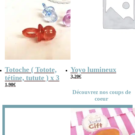
Totoche ( Totote,
Yoyo lumineux
tétine, tutute ) x 3
3,20
€
1,90
€
Découvrez nos coups de
coeur