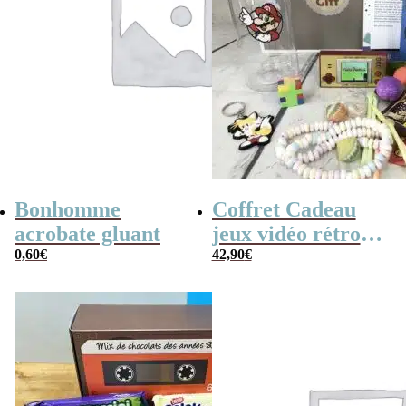
Bonhomme
Coffret Cadeau
acrobate gluant
jeux vidéo rétro
0,60
€
(avec sa console de
42,90
€
poche retro)