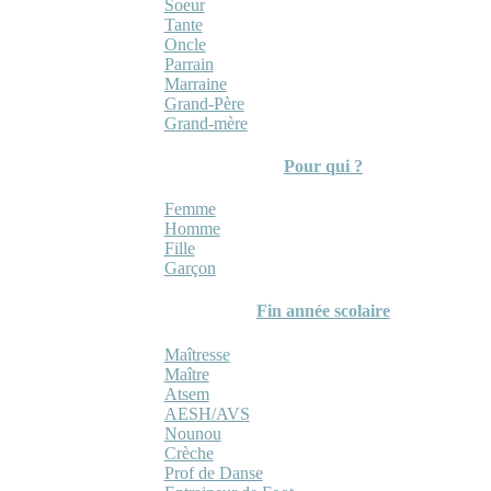
Soeur
Tante
Oncle
Parrain
Marraine
Grand-Père
Grand-mère
Pour qui ?
Femme
Homme
Fille
Garçon
Fin année scolaire
Maîtresse
Maître
Atsem
AESH/AVS
Nounou
Crèche
Prof de Danse