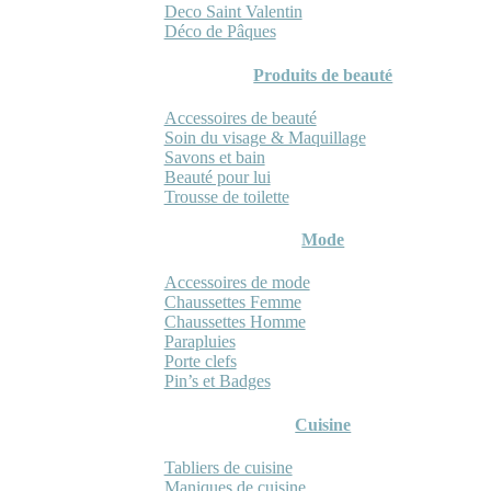
Deco Saint Valentin
Déco de Pâques
Produits de beauté
Accessoires de beauté
Soin du visage & Maquillage
Savons et bain
Beauté pour lui
Trousse de toilette
Mode
Accessoires de mode
Chaussettes Femme
Chaussettes Homme
Parapluies
Porte clefs
Pin’s et Badges
Cuisine
Tabliers de cuisine
Maniques de cuisine