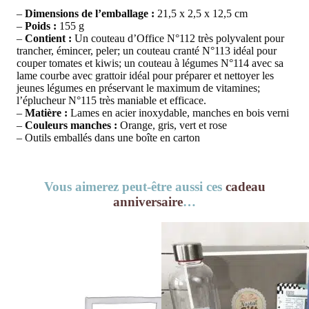
–
Dimensions de l’emballage :
21,5 x 2,5 x 12,5 cm
–
Poids :
155 g
–
Contient :
Un couteau d’Office N°112 très polyvalent pour
trancher, émincer, peler; un couteau cranté N°113 idéal pour
couper tomates et kiwis; un couteau à légumes N°114 avec sa
lame courbe avec grattoir idéal pour préparer et nettoyer les
jeunes légumes en préservant le maximum de vitamines;
l’éplucheur N°115 très maniable et efficace.
–
Matière :
Lames en acier inoxydable, manches en bois verni
–
Couleurs manches :
Orange, gris, vert et rose
– Outils emballés dans une boîte en carton
Vous aimerez peut-être aussi ces
cadeau
anniversaire
…