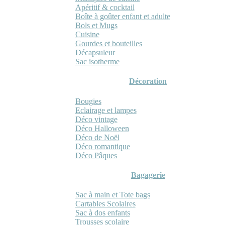
Apéritif & cocktail
Boîte à goûter enfant et adulte
Bols et Mugs
Cuisine
Gourdes et bouteilles
Décapsuleur
Sac isotherme
Décoration
Bougies
Eclairage et lampes
Déco vintage
Déco Halloween
Déco de Noël
Déco romantique
Déco Pâques
Bagagerie
Sac à main et Tote bags
Cartables Scolaires
Sac à dos enfants
Trousses scolaire