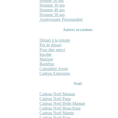
Femme 50 ans
Homme 30 ans
Homme 40 ans
Homme 50 ans
Anniversaire Personnalisé
Autres occasions
Départ à la retraite
Pot de départ
Pour dire merci
Insolite
Mariage
Baptême
Calendrier Avent
Cadeau Entreprise
Noël
Cadeau Noël Maman
Cadeau Noël Papa
Cadeau Noël Belle-Maman
Cadeau Noël Beau-Papa
Cadeau Noël Mamie
Cadeau Noël Papy