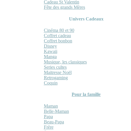
Cadeau St Valentin
Fête des grands Mères
Univers Cadeaux
Cinéma 80 et 90
Coffret cadeau
Coffret bonbon
Disney
Kawaii
Manga
Musique, les classiques
Series cultes
Maitresse Noël
Retrogaming
Coquin
Pour la famille
Maman
Belle-Maman
Papa
Beau-Papa
Frère