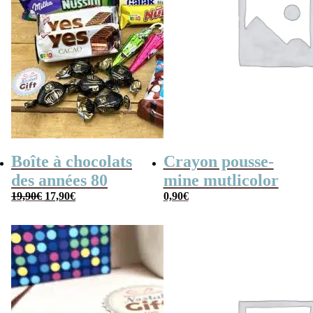
Boîte à chocolats
Crayon pousse-
des années 80
mine mutlicolor
Le
Le
19,90
€
17,90
€
0,90
€
prix
prix
initial
actuel
était :
est :
19,90€.
17,90€.