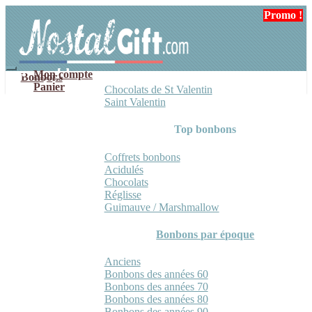
Aller
Aller
Promo !
Promo !
à
au
la
contenu
navigation
Mon compte
Bonbons
Panier
Chocolats de St Valentin
Saint Valentin
Top bonbons
Coffrets bonbons
Acidulés
Chocolats
Réglisse
Guimauve / Marshmallow
Bonbons par époque
Anciens
Bonbons des années 60
Bonbons des années 70
Bonbons des années 80
Bonbons des années 90