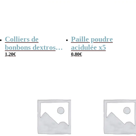
Colliers de
Paille poudre
bonbons dextrose
acidulée x5
x2
1,20
€
0,80
€