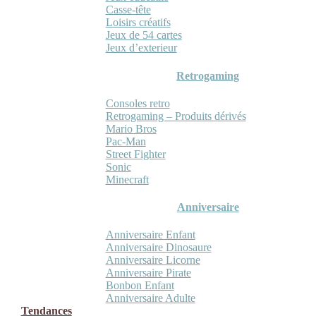
Casse-tête
Loisirs créatifs
Jeux de 54 cartes
Jeux d’exterieur
Retrogaming
Consoles retro
Retrogaming – Produits dérivés
Mario Bros
Pac-Man
Street Fighter
Sonic
Minecraft
Anniversaire
Anniversaire Enfant
Anniversaire Dinosaure
Anniversaire Licorne
Anniversaire Pirate
Bonbon Enfant
Anniversaire Adulte
Tendances