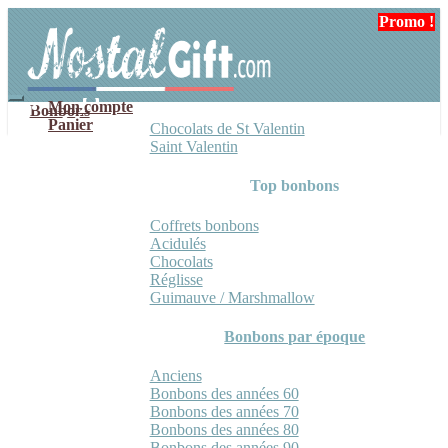
Aller
Aller
Promo !
Promo !
Promo !
à
au
la
contenu
navigation
Mon compte
Bonbons
Panier
Chocolats de St Valentin
Saint Valentin
Top bonbons
Coffrets bonbons
Acidulés
Chocolats
Réglisse
Guimauve / Marshmallow
Bonbons par époque
Anciens
Bonbons des années 60
Bonbons des années 70
Bonbons des années 80
Bonbons des années 90