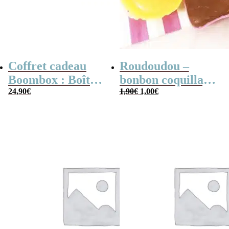
Coffret cadeau
Roudoudou –
Boombox : Boîte
bonbon coquillage
Le
Le
bonbons des
24,90
€
x 5
1,90
€
1,00
€
prix
prix
années 80 –
initial
actuel
était :
est :
Coffret bonbon
1,90€.
1,00€.