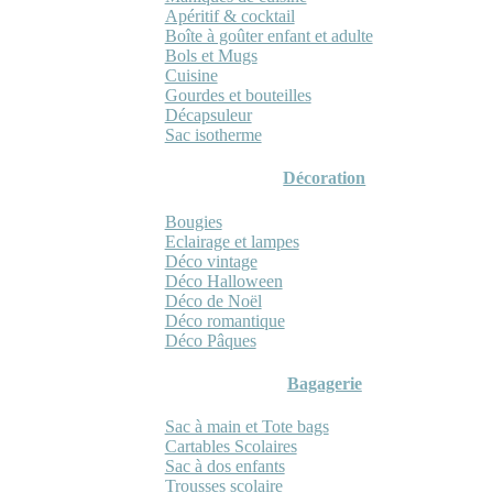
Apéritif & cocktail
Boîte à goûter enfant et adulte
Bols et Mugs
Cuisine
Gourdes et bouteilles
Décapsuleur
Sac isotherme
Décoration
Bougies
Eclairage et lampes
Déco vintage
Déco Halloween
Déco de Noël
Déco romantique
Déco Pâques
Bagagerie
Sac à main et Tote bags
Cartables Scolaires
Sac à dos enfants
Trousses scolaire