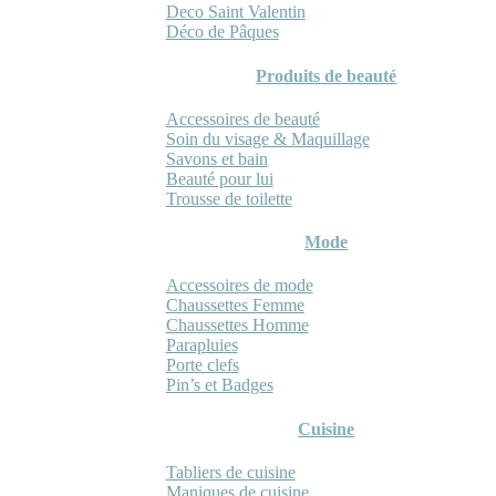
Deco Saint Valentin
Déco de Pâques
Produits de beauté
Accessoires de beauté
Soin du visage & Maquillage
Savons et bain
Beauté pour lui
Trousse de toilette
Mode
Accessoires de mode
Chaussettes Femme
Chaussettes Homme
Parapluies
Porte clefs
Pin’s et Badges
Cuisine
Tabliers de cuisine
Maniques de cuisine