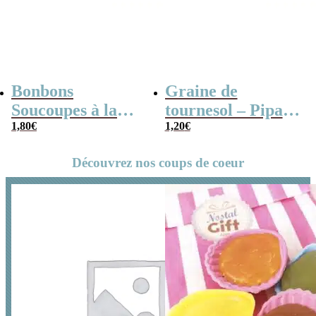
Bonbons
Graine de
Soucoupes à la
tournesol – Pipas
poudre (x20)
1,80
€
x 3
1,20
€
Découvrez nos coups de coeur