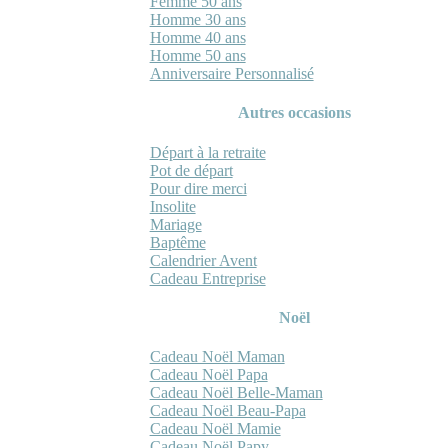
Femme 50 ans
Homme 30 ans
Homme 40 ans
Homme 50 ans
Anniversaire Personnalisé
Autres occasions
Départ à la retraite
Pot de départ
Pour dire merci
Insolite
Mariage
Baptême
Calendrier Avent
Cadeau Entreprise
Noël
Cadeau Noël Maman
Cadeau Noël Papa
Cadeau Noël Belle-Maman
Cadeau Noël Beau-Papa
Cadeau Noël Mamie
Cadeau Noël Papy