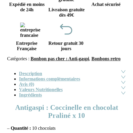
Expédié en moins
Achat sécurisé
de 24h
Livraison gratuite
dès 49€
Entreprise
Retour gratuit 30
Française
jours
Catégories :
Bonbon pas cher : Anti-gaspi
,
Bonbons retro
Description
Informations complémentaires
Avis (0)
Valeurs Nutritionelles
Ingrédients
Antigaspi : Coccinelle en chocolat
Praliné x 10
–
Quantité :
10 chocolats