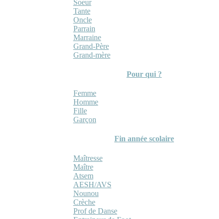
Soeur
Tante
Oncle
Parrain
Marraine
Grand-Père
Grand-mère
Pour qui ?
Femme
Homme
Fille
Garçon
Fin année scolaire
Maîtresse
Maître
Atsem
AESH/AVS
Nounou
Crèche
Prof de Danse