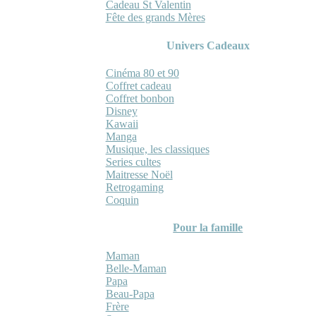
Cadeau St Valentin
Fête des grands Mères
Univers Cadeaux
Cinéma 80 et 90
Coffret cadeau
Coffret bonbon
Disney
Kawaii
Manga
Musique, les classiques
Series cultes
Maitresse Noël
Retrogaming
Coquin
Pour la famille
Maman
Belle-Maman
Papa
Beau-Papa
Frère