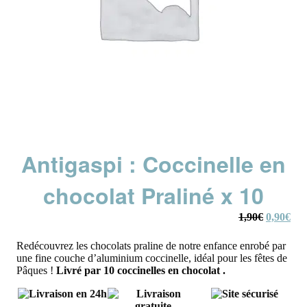
Antigaspi : Coccinelle en
chocolat Praliné x 10
Le
Le
1,90
€
0,90
€
prix
prix
initial
actu
Redécouvrez les chocolats praline de notre enfance enrobé par
était :
est :
une fine couche d’aluminium coccinelle, idéal pour les fêtes de
1,90€.
0,9
Pâques !
Livré par 10 coccinelles en chocolat .