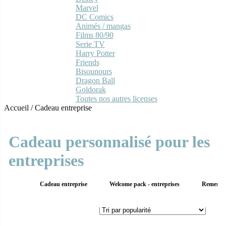
Marvel
DC Comics
Animés / mangas
Films 80/90
Serie TV
Harry Potter
Friends
Bisounours
Dragon Ball
Goldorak
Toutes nos autres licenses
Accueil
/
Cadeau entreprise
Cadeau personnalisé pour les
entreprises
Cadeau entreprise
Welcome pack - entreprises
Remercie