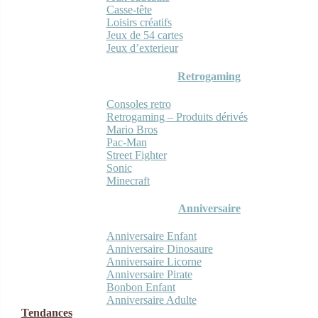
Casse-tête
Loisirs créatifs
Jeux de 54 cartes
Jeux d’exterieur
Retrogaming
Consoles retro
Retrogaming – Produits dérivés
Mario Bros
Pac-Man
Street Fighter
Sonic
Minecraft
Anniversaire
Anniversaire Enfant
Anniversaire Dinosaure
Anniversaire Licorne
Anniversaire Pirate
Bonbon Enfant
Anniversaire Adulte
Tendances