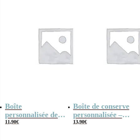
entreprise
Boîte
Boîte de conserve
personnalisée de
personnalisée –
10 nougats tendres
11,90
€
Cadeau entreprise
13,90
€
et 10 caramels au