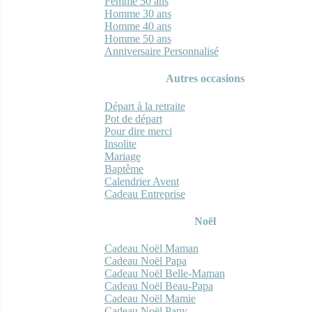
Femme 50 ans
Homme 30 ans
Homme 40 ans
Homme 50 ans
Anniversaire Personnalisé
Autres occasions
Départ à la retraite
Pot de départ
Pour dire merci
Insolite
Mariage
Baptême
Calendrier Avent
Cadeau Entreprise
Noël
Cadeau Noël Maman
Cadeau Noël Papa
Cadeau Noël Belle-Maman
Cadeau Noël Beau-Papa
Cadeau Noël Mamie
Cadeau Noël Papy