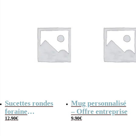
Sucettes rondes
Mug personnalisé
foraine
– Offre entreprise
personnalisées x12
12,90
€
9,90
€
– Cadeau