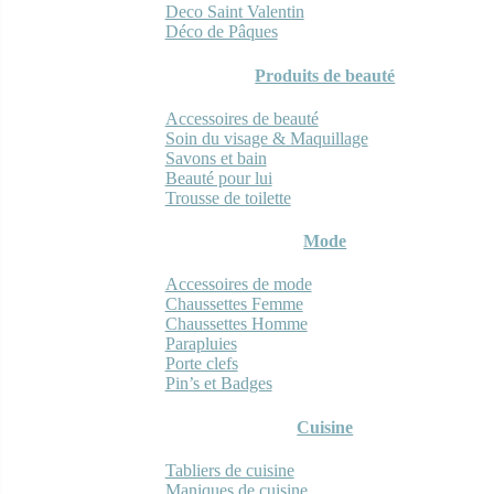
Deco Saint Valentin
Déco de Pâques
Produits de beauté
Accessoires de beauté
Soin du visage & Maquillage
Savons et bain
Beauté pour lui
Trousse de toilette
Mode
Accessoires de mode
Chaussettes Femme
Chaussettes Homme
Parapluies
Porte clefs
Pin’s et Badges
Cuisine
Tabliers de cuisine
Maniques de cuisine