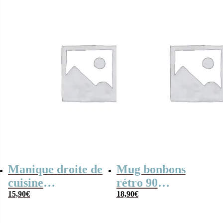
Manique droite de
Mug bonbons
cuisine
rétro 90
personnalisée –
15,90
€
personnalisé –
18,90
€
Cadeau entreprise
Offre entreprise