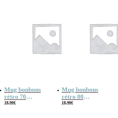
Mug bonbons
Mug bonbons
rétro 70
rétro 80
personnalisé –
18,90
€
personnalisé –
18,90
€
Offre entreprise
Offre entreprise