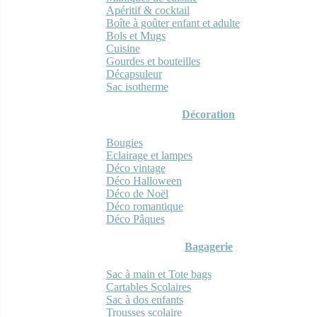
Apéritif & cocktail
Boîte à goûter enfant et adulte
Bols et Mugs
Cuisine
Gourdes et bouteilles
Décapsuleur
Sac isotherme
Décoration
Bougies
Eclairage et lampes
Déco vintage
Déco Halloween
Déco de Noël
Déco romantique
Déco Pâques
Bagagerie
Sac à main et Tote bags
Cartables Scolaires
Sac à dos enfants
Trousses scolaire