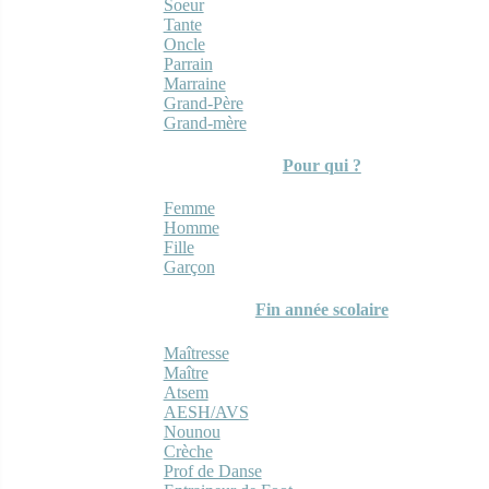
Soeur
Tante
Oncle
Parrain
Marraine
Grand-Père
Grand-mère
Pour qui ?
Femme
Homme
Fille
Garçon
Fin année scolaire
Maîtresse
Maître
Atsem
AESH/AVS
Nounou
Crèche
Prof de Danse