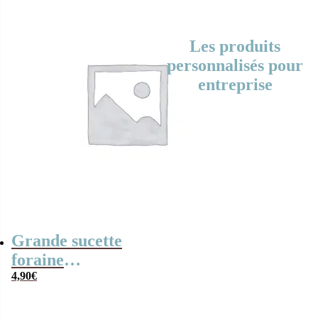
Les produits
personnalisés pour
entreprise
Grande sucette
foraine
personnalisée –
4,90
€
Offre entreprise