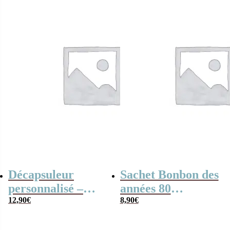
praliné x20 –
Offre entreprise
Décapsuleur
Sachet Bonbon des
personnalisé –
années 80
Cadeau entreprise
12,90
€
personnalisé –
8,90
€
Offre entreprise