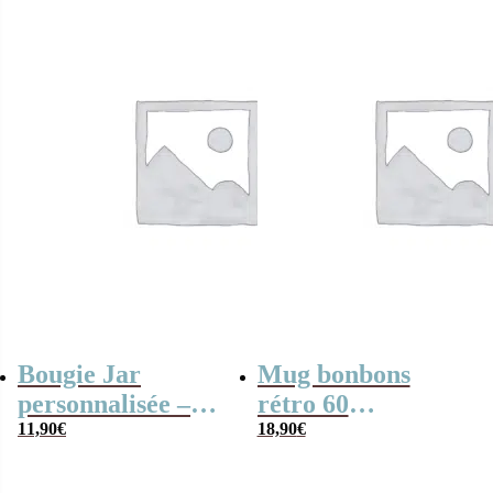
Bougie Jar
Mug bonbons
personnalisée –
rétro 60
Senteur Floral –
11,90
€
personnalisé –
18,90
€
Offre entreprise
Offre entreprise