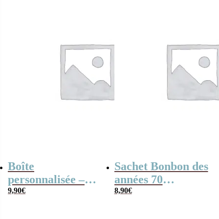
beurre salé –
Cadeau entreprise
Boîte
Sachet Bonbon des
personnalisée –
années 70
Coeur en chocolat
9,90
€
personnalisé –
8,90
€
noir et lait fourrés
Offre entreprise