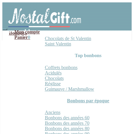
Aller
Aller
à
au
la
contenu
navigation
Mon compte
Bonbons
Panier
0
Chocolats de St Valentin
Saint Valentin
Top bonbons
Coffrets bonbons
Acidulés
Chocolats
Réglisse
Guimauve / Marshmallow
Bonbons par époque
Anciens
Bonbons des années 60
Bonbons des années 70
Bonbons des années 80
Bonbons des années 90