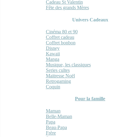
Cadeau St Valentin
Fête des grands Mères
Univers Cadeaux
Cinéma 80 et 90
Coffret cadeau
Coffret bonbon
Disney
Kawaii
Manga
Musique, les classiques
Series cultes
Maitresse Noël
Retrogaming
Coquin
Pour la famille
Maman
Belle-Maman
Papa
Beau-Papa
Frère