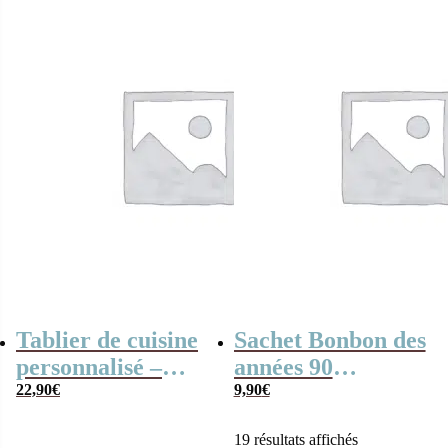
Tablier de cuisine
Sachet Bonbon des
personnalisé –
années 90
Cadeau entreprise
22,90
€
personnalisé –
9,90
€
Offre entreprise
19 résultats affichés