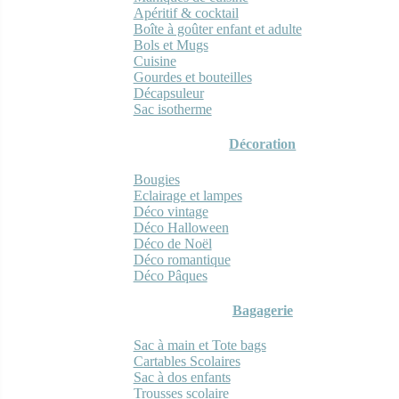
Apéritif & cocktail
Boîte à goûter enfant et adulte
Bols et Mugs
Cuisine
Gourdes et bouteilles
Décapsuleur
Sac isotherme
Décoration
Bougies
Eclairage et lampes
Déco vintage
Déco Halloween
Déco de Noël
Déco romantique
Déco Pâques
Bagagerie
Sac à main et Tote bags
Cartables Scolaires
Sac à dos enfants
Trousses scolaire