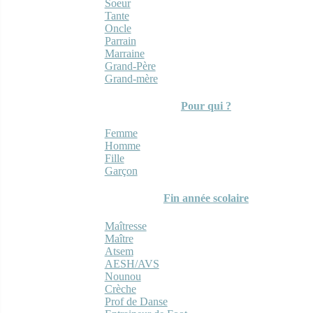
Soeur
Tante
Oncle
Parrain
Marraine
Grand-Père
Grand-mère
Pour qui ?
Femme
Homme
Fille
Garçon
Fin année scolaire
Maîtresse
Maître
Atsem
AESH/AVS
Nounou
Crèche
Prof de Danse