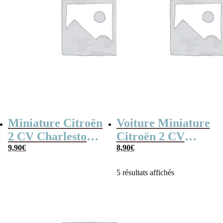
Miniature Citroën
Voiture Miniature
2 CV Charleston
Citroën 2 CV
rouge en métal (7
9,90
€
Fourgonnette –
8,90
€
cm)
Blanc
5 résultats affichés