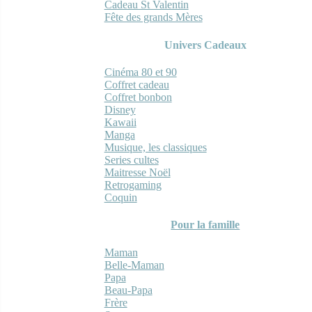
Cadeau St Valentin
Fête des grands Mères
Univers Cadeaux
Cinéma 80 et 90
Coffret cadeau
Coffret bonbon
Disney
Kawaii
Manga
Musique, les classiques
Series cultes
Maitresse Noël
Retrogaming
Coquin
Pour la famille
Maman
Belle-Maman
Papa
Beau-Papa
Frère