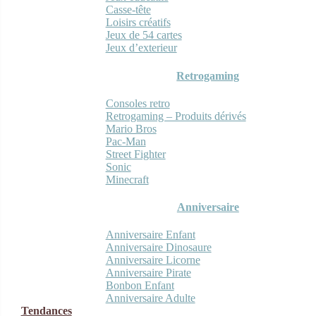
Casse-tête
Loisirs créatifs
Jeux de 54 cartes
Jeux d’exterieur
Retrogaming
Consoles retro
Retrogaming – Produits dérivés
Mario Bros
Pac-Man
Street Fighter
Sonic
Minecraft
Anniversaire
Anniversaire Enfant
Anniversaire Dinosaure
Anniversaire Licorne
Anniversaire Pirate
Bonbon Enfant
Anniversaire Adulte
Tendances