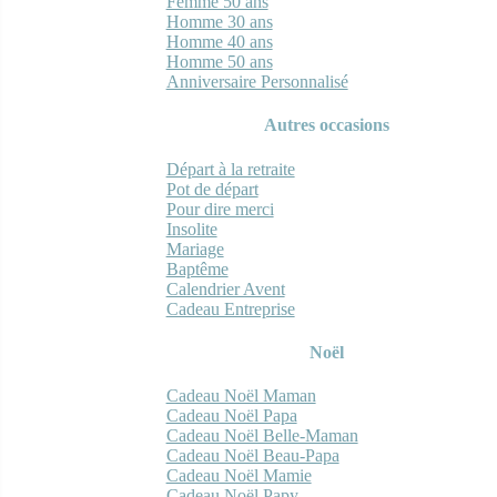
Femme 50 ans
Homme 30 ans
Homme 40 ans
Homme 50 ans
Anniversaire Personnalisé
Autres occasions
Départ à la retraite
Pot de départ
Pour dire merci
Insolite
Mariage
Baptême
Calendrier Avent
Cadeau Entreprise
Noël
Cadeau Noël Maman
Cadeau Noël Papa
Cadeau Noël Belle-Maman
Cadeau Noël Beau-Papa
Cadeau Noël Mamie
Cadeau Noël Papy