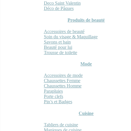
Deco Saint Valentin
Déco de Pâques
Produits de beauté
Accessoires de beauté
Soin du visage & Maquillage
Savons et bain
Beauté pour lui
Trousse de toilette
Mode
Accessoires de mode
Chaussettes Femme
Chaussettes Homme
Parapluies
Porte clefs
Pin’s et Badges
Cuisine
Tabliers de cuisine
Maniques de cuisine