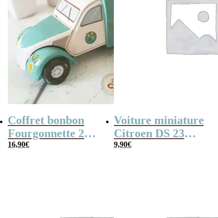
Coffret bonbon
Voiture miniature
Fourgonnette 2
Citroen DS 23
CV en métal
16,90
€
1973
9,90
€
remplie de
bonbons
traditionnels
(200g)