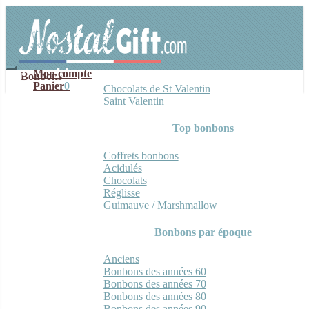
Aller
Aller
à
au
la
contenu
navigation
Mon compte
Bonbons
Panier
0
Chocolats de St Valentin
Saint Valentin
Top bonbons
Coffrets bonbons
Acidulés
Chocolats
Réglisse
Guimauve / Marshmallow
Bonbons par époque
Anciens
Bonbons des années 60
Bonbons des années 70
Bonbons des années 80
Bonbons des années 90