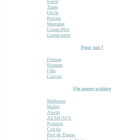
Soeur
Tante
Oncle
Parrain
Marraine
Grand-Père
Grand-mère
Pour qui ?
Femme
Homme
Fille
Garçon
Fin année scolaire
Maîtresse
Maître
Atsem
AESH/AVS
Nounou
Crèche
Prof de Danse