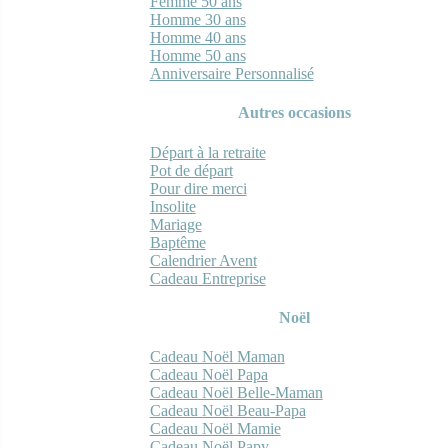
Femme 50 ans
Homme 30 ans
Homme 40 ans
Homme 50 ans
Anniversaire Personnalisé
Autres occasions
Départ à la retraite
Pot de départ
Pour dire merci
Insolite
Mariage
Baptême
Calendrier Avent
Cadeau Entreprise
Noël
Cadeau Noël Maman
Cadeau Noël Papa
Cadeau Noël Belle-Maman
Cadeau Noël Beau-Papa
Cadeau Noël Mamie
Cadeau Noël Papy