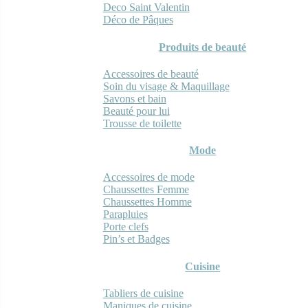
Deco Saint Valentin
Déco de Pâques
Produits de beauté
Accessoires de beauté
Soin du visage & Maquillage
Savons et bain
Beauté pour lui
Trousse de toilette
Mode
Accessoires de mode
Chaussettes Femme
Chaussettes Homme
Parapluies
Porte clefs
Pin’s et Badges
Cuisine
Tabliers de cuisine
Maniques de cuisine