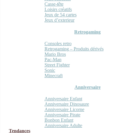
Casse-tête
Loisirs créatifs
Jeux de 54 cartes
Jeux d’exterieur
Retrogaming
Consoles retro
Retrogaming – Produits dérivés
Mario Bros
Pac-Man
Street Fighter
Sonic
Minecraft
Anniversaire
Anniversaire Enfant
Anniversaire Dinosaure
Anniversaire Licorne
Anniversaire Pirate
Bonbon Enfant
Anniversaire Adulte
Tendances