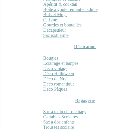
Apéritif & cocktail
Boîte à goûter enfant et adulte
Bols et Mugs
Cuisine
Gourdes et bouteilles
Décapsuleur
Sac isotherme
Décoration
Bougies
Eclairage et lampes
Déco vintage
Déco Halloween
Déco de Noël
Déco romantique
Déco Pâques
Bagagerie
Sac à main et Tote bags
Cartables Scolaires
Sac à dos enfants
Trousses scolaire