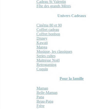
Cadeau St Valentin
Fête des grands Mères
Univers Cadeaux
Cinéma 80 et 90
Coffret cadeau
Coffret bonbon
Disney
Kawaii
Manga
Musique, les classiques
Series cultes
Maitresse Noël
Retrogaming
Coquin
Pour la famille
Maman
Belle-Maman
Papa
Beau-Papa
Frère