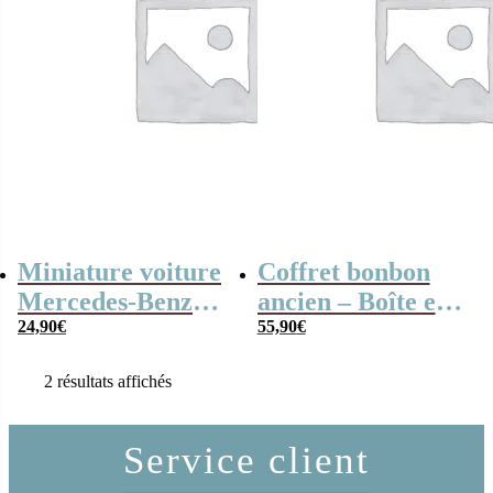
Miniature voiture
Coffret bonbon
Mercedes-Benz
ancien – Boîte en
300 SL de 1954 en
24,90
€
métal Mercedes-
55,90
€
métal, 1:24
Benz année 60
2 résultats affichés
Service client