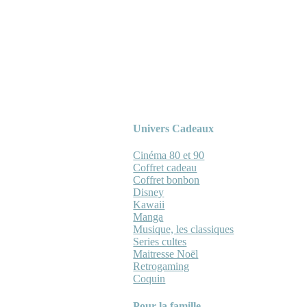
Univers Cadeaux
Cinéma 80 et 90
Coffret cadeau
Coffret bonbon
Disney
Kawaii
Manga
Musique, les classiques
Series cultes
Maitresse Noël
Retrogaming
Coquin
Pour la famille