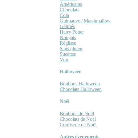
Américains
Chocolats
Cola
Guimauve / Marshmallow
Gélifiés
Harry Potter
Nougats
Réglisse
Sans gluten
Sucettes
Vrac
Halloween
Bonbons Halloween
Chocolats Halloween
Noël
Bonbons de Noël
Chocolats de Noël
Confiserie de Noël
Autres évenements