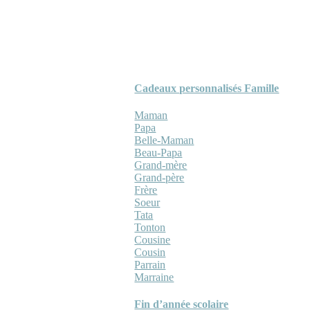
Cadeaux personnalisés Famille
Maman
Papa
Belle-Maman
Beau-Papa
Grand-mère
Grand-père
Frère
Soeur
Tata
Tonton
Cousine
Cousin
Parrain
Marraine
Fin d’année scolaire