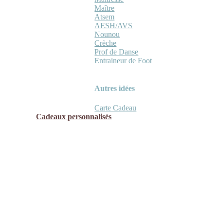
Maître
Atsem
AESH/AVS
Nounou
Crèche
Prof de Danse
Entraineur de Foot
Autres idées
Carte Cadeau
Cadeaux personnalisés