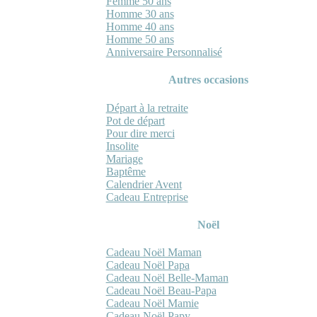
Femme 50 ans
Homme 30 ans
Homme 40 ans
Homme 50 ans
Anniversaire Personnalisé
Autres occasions
Départ à la retraite
Pot de départ
Pour dire merci
Insolite
Mariage
Baptême
Calendrier Avent
Cadeau Entreprise
Noël
Cadeau Noël Maman
Cadeau Noël Papa
Cadeau Noël Belle-Maman
Cadeau Noël Beau-Papa
Cadeau Noël Mamie
Cadeau Noël Papy