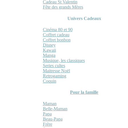
Cadeau St Valentin
Fête des grands Mères
Univers Cadeaux
Cinéma 80 et 90
Coffret cadeau
Coffret bonbon
Disney
Kawaii
Manga
Musique, les classiques
Series cultes
Maitresse Noël
Retrogaming
Coquin
Pour la famille
Maman
Belle-Maman
Papa
Beau-Papa
Frère