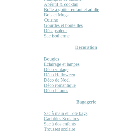
Apéritif & cocktail
Boîte à goûter enfant et adulte
Bols et Mugs
Cuisine
Gourdes et bouteilles
Décapsuleur
Sac isotherme
Décoration
Bougies
Eclairage et lampes
Déco vintage
Déco Halloween
Déco de Noël
Déco romantique
Déco Pâques
Bagagerie
Sac à main et Tote bags
Cartables Scolaires
Sac à dos enfants
Trousses scolaire