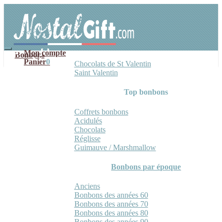
Aller
Aller
à
au
la
contenu
navigation
Mon compte
Bonbons
Panier
0
Chocolats de St Valentin
Saint Valentin
Top bonbons
Coffrets bonbons
Acidulés
Chocolats
Réglisse
Guimauve / Marshmallow
Bonbons par époque
Anciens
Bonbons des années 60
Bonbons des années 70
Bonbons des années 80
Bonbons des années 90