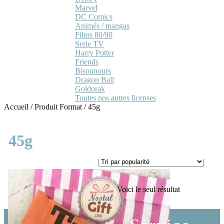
Marvel
DC Comics
Animés / mangas
Films 80/90
Serie TV
Harry Potter
Friends
Bisounours
Dragon Ball
Goldorak
Toutes nos autres licenses
Accueil
/
Produit Format
/
45g
45g
Voici le seul résultat