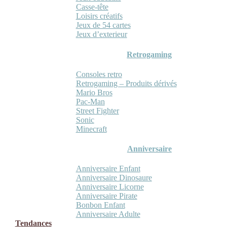
Casse-tête
Loisirs créatifs
Jeux de 54 cartes
Jeux d’exterieur
Retrogaming
Consoles retro
Retrogaming – Produits dérivés
Mario Bros
Pac-Man
Street Fighter
Sonic
Minecraft
Anniversaire
Anniversaire Enfant
Anniversaire Dinosaure
Anniversaire Licorne
Anniversaire Pirate
Bonbon Enfant
Anniversaire Adulte
Tendances