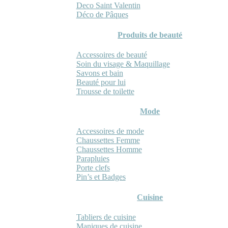
Deco Saint Valentin
Déco de Pâques
Produits de beauté
Accessoires de beauté
Soin du visage & Maquillage
Savons et bain
Beauté pour lui
Trousse de toilette
Mode
Accessoires de mode
Chaussettes Femme
Chaussettes Homme
Parapluies
Porte clefs
Pin’s et Badges
Cuisine
Tabliers de cuisine
Maniques de cuisine