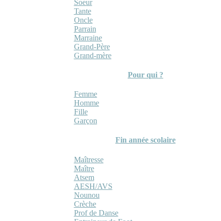
Soeur
Tante
Oncle
Parrain
Marraine
Grand-Père
Grand-mère
Pour qui ?
Femme
Homme
Fille
Garçon
Fin année scolaire
Maîtresse
Maître
Atsem
AESH/AVS
Nounou
Crèche
Prof de Danse