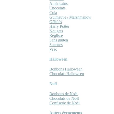
Américains
Chocolats
Cola
Guimauve / Marshmallow
Gélifiés
Harry Potter
Nougats
Réglisse
Sans gluten
Sucettes
Vrac
Halloween
Bonbons Halloween
Chocolats Halloween
Noël
Bonbons de Noël
Chocolats de Noël
Confiserie de Noël
Autres évenements