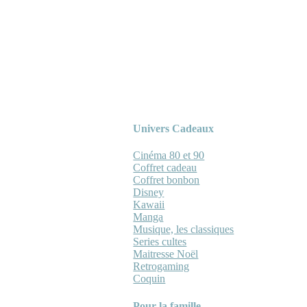
Univers Cadeaux
Cinéma 80 et 90
Coffret cadeau
Coffret bonbon
Disney
Kawaii
Manga
Musique, les classiques
Series cultes
Maitresse Noël
Retrogaming
Coquin
Pour la famille