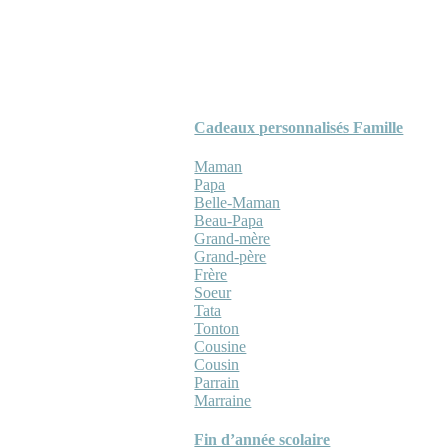
Cadeaux personnalisés Famille
Maman
Papa
Belle-Maman
Beau-Papa
Grand-mère
Grand-père
Frère
Soeur
Tata
Tonton
Cousine
Cousin
Parrain
Marraine
Fin d’année scolaire