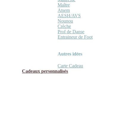
Maître
Atsem
AESH/AVS
Nounou
Crèche
Prof de Danse
Entraineur de Foot
Autres idées
Carte Cadeau
Cadeaux personnalisés