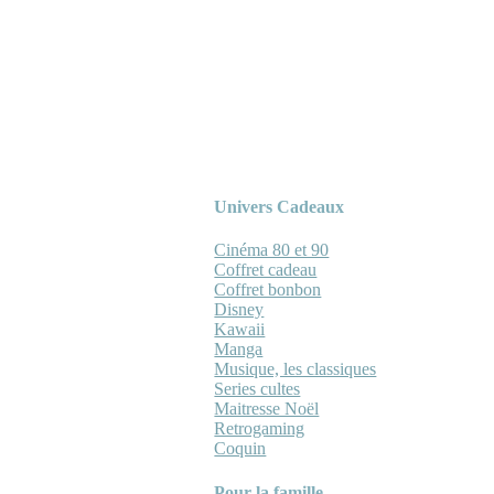
Univers Cadeaux
Cinéma 80 et 90
Coffret cadeau
Coffret bonbon
Disney
Kawaii
Manga
Musique, les classiques
Series cultes
Maitresse Noël
Retrogaming
Coquin
Pour la famille