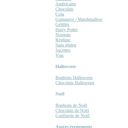
Américains
Chocolats
Cola
Guimauve / Marshmallow
Gélifiés
Harry Potter
Nougats
Réglisse
Sans gluten
Sucettes
Vrac
Halloween
Bonbons Halloween
Chocolats Halloween
Noël
Bonbons de Noël
Chocolats de Noël
Confiserie de Noël
Autres évenements