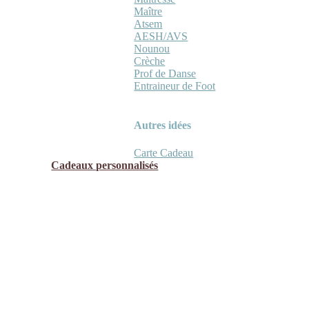
Maître
Atsem
AESH/AVS
Nounou
Crèche
Prof de Danse
Entraineur de Foot
Autres idées
Carte Cadeau
Cadeaux personnalisés