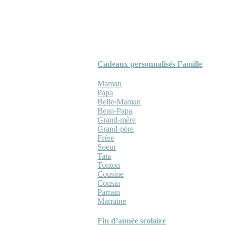
Cadeaux personnalisés Famille
Maman
Papa
Belle-Maman
Beau-Papa
Grand-mère
Grand-père
Frère
Soeur
Tata
Tonton
Cousine
Cousin
Parrain
Marraine
Fin d’année scolaire