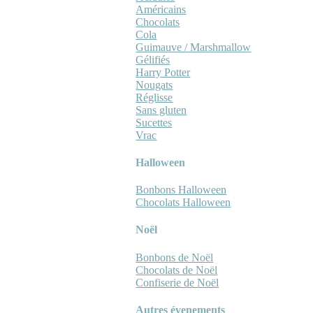
Américains
Chocolats
Cola
Guimauve / Marshmallow
Gélifiés
Harry Potter
Nougats
Réglisse
Sans gluten
Sucettes
Vrac
Halloween
Bonbons Halloween
Chocolats Halloween
Noël
Bonbons de Noël
Chocolats de Noël
Confiserie de Noël
Autres évenements