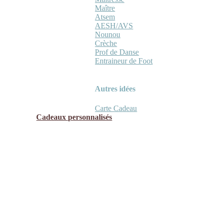
Maître
Atsem
AESH/AVS
Nounou
Crèche
Prof de Danse
Entraineur de Foot
Autres idées
Carte Cadeau
Cadeaux personnalisés