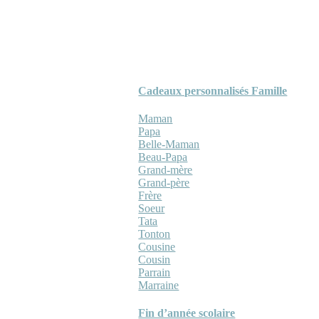
Cadeaux personnalisés Famille
Maman
Papa
Belle-Maman
Beau-Papa
Grand-mère
Grand-père
Frère
Soeur
Tata
Tonton
Cousine
Cousin
Parrain
Marraine
Fin d’année scolaire