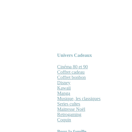
Univers Cadeaux
Cinéma 80 et 90
Coffret cadeau
Coffret bonbon
Disney
Kawaii
Manga
Musique, les classiques
Series cultes
Maitresse Noël
Retrogaming
Coquin
Pour la famille