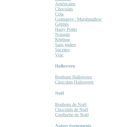
Américains
Chocolats
Cola
Guimauve / Marshmallow
Gélifiés
Harry Potter
Nougats
Réglisse
Sans gluten
Sucettes
Vrac
Halloween
Bonbons Halloween
Chocolats Halloween
Noël
Bonbons de Noël
Chocolats de Noël
Confiserie de Noël
Autres évenements