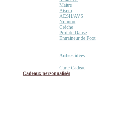
Maître
Atsem
AESH/AVS
Nounou
Crèche
Prof de Danse
Entraineur de Foot
Autres idées
Carte Cadeau
Cadeaux personnalisés