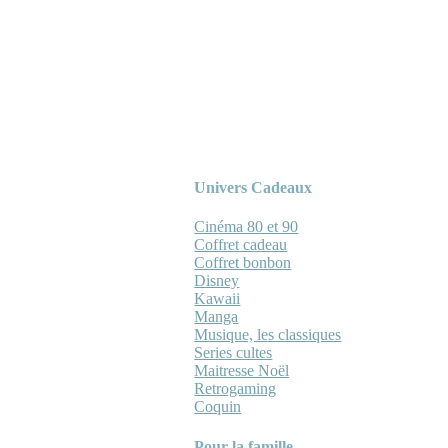
Univers Cadeaux
Cinéma 80 et 90
Coffret cadeau
Coffret bonbon
Disney
Kawaii
Manga
Musique, les classiques
Series cultes
Maitresse Noël
Retrogaming
Coquin
Pour la famille