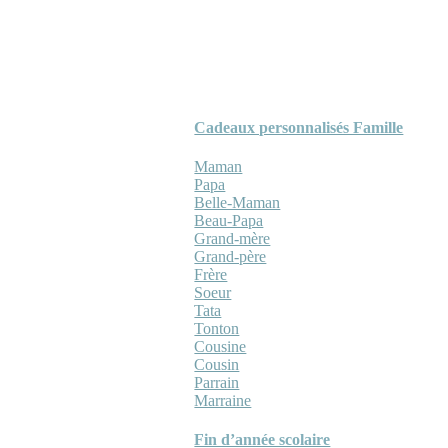
Cadeaux personnalisés Famille
Maman
Papa
Belle-Maman
Beau-Papa
Grand-mère
Grand-père
Frère
Soeur
Tata
Tonton
Cousine
Cousin
Parrain
Marraine
Fin d’année scolaire