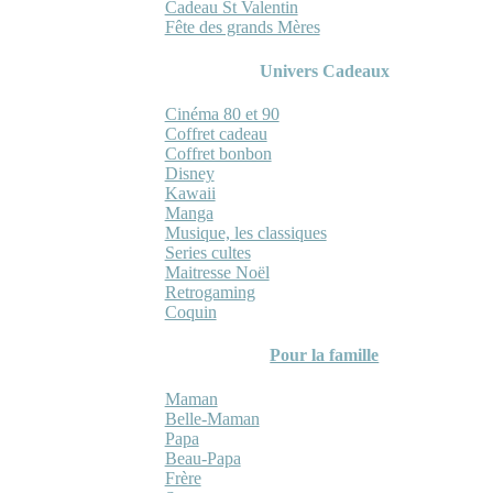
Cadeau St Valentin
Fête des grands Mères
Univers Cadeaux
Cinéma 80 et 90
Coffret cadeau
Coffret bonbon
Disney
Kawaii
Manga
Musique, les classiques
Series cultes
Maitresse Noël
Retrogaming
Coquin
Pour la famille
Maman
Belle-Maman
Papa
Beau-Papa
Frère