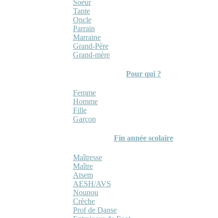
Soeur
Tante
Oncle
Parrain
Marraine
Grand-Père
Grand-mère
Pour qui ?
Femme
Homme
Fille
Garçon
Fin année scolaire
Maîtresse
Maître
Atsem
AESH/AVS
Nounou
Crèche
Prof de Danse