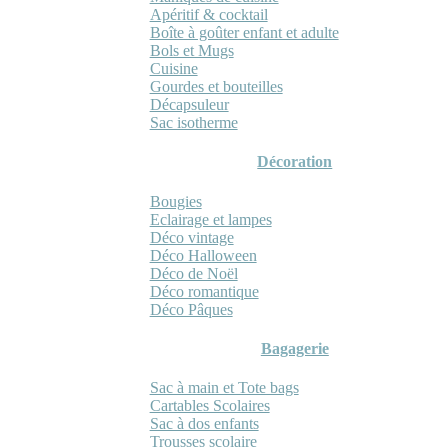
Apéritif & cocktail
Boîte à goûter enfant et adulte
Bols et Mugs
Cuisine
Gourdes et bouteilles
Décapsuleur
Sac isotherme
Décoration
Bougies
Eclairage et lampes
Déco vintage
Déco Halloween
Déco de Noël
Déco romantique
Déco Pâques
Bagagerie
Sac à main et Tote bags
Cartables Scolaires
Sac à dos enfants
Trousses scolaire