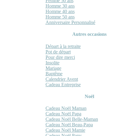
Femme 50 ans
Homme 30 ans
Homme 40 ans
Homme 50 ans
Anniversaire Personnalisé
Autres occasions
Départ à la retraite
Pot de départ
Pour dire merci
Insolite
Mariage
Baptême
Calendrier Avent
Cadeau Entreprise
Noël
Cadeau Noël Maman
Cadeau Noël Papa
Cadeau Noël Belle-Maman
Cadeau Noël Beau-Papa
Cadeau Noël Mamie
Cadeau Noël Papy