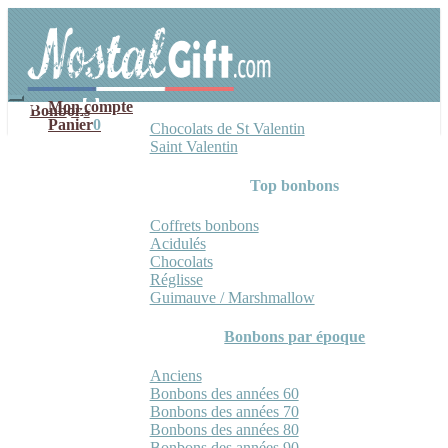
Aller
Aller
à
au
la
contenu
navigation
Mon compte
Bonbons
Panier
0
Chocolats de St Valentin
Saint Valentin
Top bonbons
Coffrets bonbons
Acidulés
Chocolats
Réglisse
Guimauve / Marshmallow
Bonbons par époque
Anciens
Bonbons des années 60
Bonbons des années 70
Bonbons des années 80
Bonbons des années 90