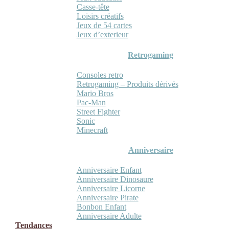
Casse-tête
Loisirs créatifs
Jeux de 54 cartes
Jeux d’exterieur
Retrogaming
Consoles retro
Retrogaming – Produits dérivés
Mario Bros
Pac-Man
Street Fighter
Sonic
Minecraft
Anniversaire
Anniversaire Enfant
Anniversaire Dinosaure
Anniversaire Licorne
Anniversaire Pirate
Bonbon Enfant
Anniversaire Adulte
Tendances