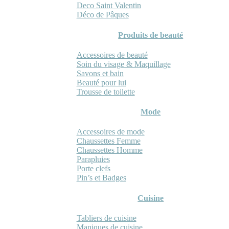
Deco Saint Valentin
Déco de Pâques
Produits de beauté
Accessoires de beauté
Soin du visage & Maquillage
Savons et bain
Beauté pour lui
Trousse de toilette
Mode
Accessoires de mode
Chaussettes Femme
Chaussettes Homme
Parapluies
Porte clefs
Pin’s et Badges
Cuisine
Tabliers de cuisine
Maniques de cuisine