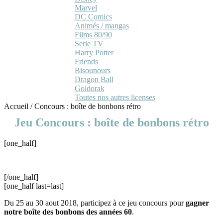
Marvel
DC Comics
Animés / mangas
Films 80/90
Serie TV
Harry Potter
Friends
Bisounours
Dragon Ball
Goldorak
Toutes nos autres licenses
Accueil
/
Concours : boîte de bonbons rétro
Jeu Concours : boîte de bonbons rétro
[one_half]
[/one_half]
[one_half last=last]
Du 25 au 30 aout 2018, participez à ce jeu concours pour
gagner
notre boîte des bonbons des années 60
.