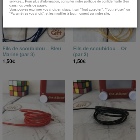
services... Pour plus d’information, consulter notre politique de confidentialité (lien
dans nos pieds de page).
Vous pouvez exprimer vos choix en cliquant sur "Tout accepter", "Tout refuser" ou
"Paramétrez vos choix", et les modifier à tout moment sur notre site.
Fils de scoubidou – Bleu
Fils de scoubidou – Or
Marine (par 3)
(par 3)
1,50
€
1,50
€