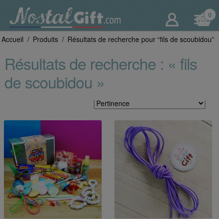
Aller
Aller
0
à
au
la
contenu
Accueil
/
Produits
/
Résultats de recherche pour “fils de scoubidou”
navigation
Résultats de recherche : « fils
de scoubidou »